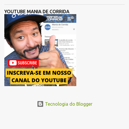
participantes de sua história. Com ajuste, a organização busca
melhorar a fluidez dos atletas logo após a largada, contribuindo
YOUTUBE MANIA DE CORRIDA
para uma melhor distribuição dos corredores no início da corrida. A
mudança substitui o trecho do Elevado Presidente João Goulart por
um novo trajeto na região do Pacaembu e Barra Funda. Após a
Avenida Pacaembu, os corredores seguirão pela Avenida Doutor
Abraão Ribeiro, passando ao lado do Memorial da América Latina,
acessando a Avenida Norma Pieruccini Giannotti, a Avenida Rudge e
...
Tecnologia do Blogger