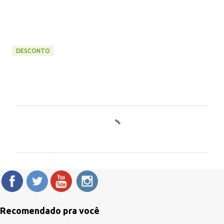
DESCONTO
C
o
m
e
n
t
á
Recomendado pra você
r