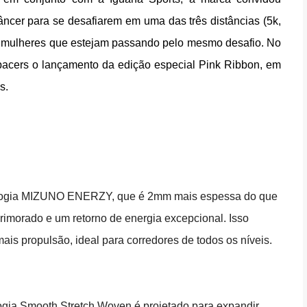
ncer para se desafiarem em uma das três distâncias (5k,
as mulheres que estejam passando pelo mesmo desafio. No
 pacers o lançamento da edição especial Pink Ribbon, em
s.
ologia MIZUNO ENERZY, que é 2mm mais espessa do que
rimorado e um retorno de energia excepcional. Isso
is propulsão, ideal para corredores de todos os níveis.
ogia Smooth Stretch Woven é projetado para expandir