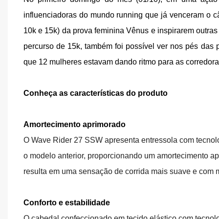
influenciadoras do mundo running que já venceram o câ
10k e 15k) da prova feminina Vênus e inspirarem outr
percurso
de 15k, também foi possível ver nos pés das
que 12 mulheres estavam dando ritmo para as corredora
Conheça as características do produto
Amortecimento aprimorado
O Wave Rider 27 SSW apresenta entressola com tecn
o modelo anterior, proporcionando um amortecimento ap
resulta em uma sensação de corrida mais suave e com ma
Conforto e estabilidade
O cabedal confeccionado em tecido elástico com tecnol