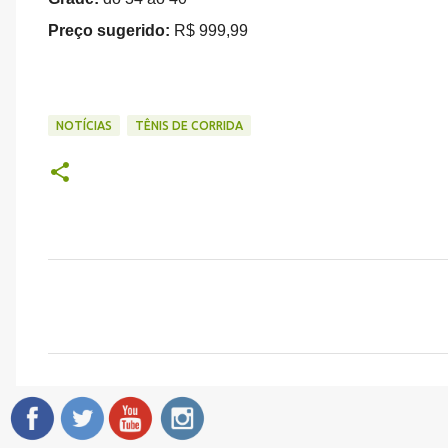
Preço sugerido:
R$ 999,99
NOTÍCIAS
TÊNIS DE CORRIDA
C
o
m
e
n
t