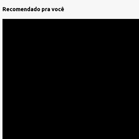
á
Recomendado pra você
r
i
o
s