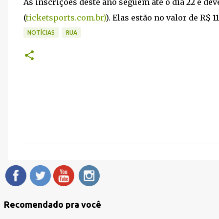
As inscrições deste ano seguem até o dia 22 e dev
(
ticketsports.com.br)
). Elas estão no valor de R$ 119
NOTÍCIAS
RUA
C
o
m
e
n
t
á
Recomendado pra você
r