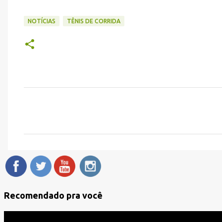
NOTÍCIAS
TÊNIS DE CORRIDA
C
o
m
e
n
t
á
Recomendado pra você
r
i