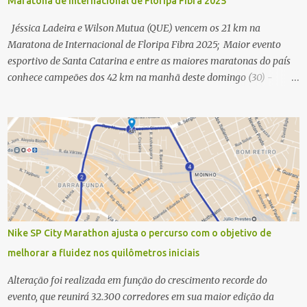
Maratona de Internacional de Floripa Fibra 2025
Jéssica Ladeira e Wilson Mutua (QUE) vencem os 21 km na
Maratona de Internacional de Floripa Fibra 2025; Maior evento
esportivo de Santa Catarina e entre as maiores maratonas do país
conhece campeões dos 42 km na manhã deste domingo (30) -
Fotos: G2 Filmes/Maratona de Floripa Florianópolis, 30 de agosto
de 2025 - Começaram as corridas da Maratona Internacional de
Floripa Fibra 2025. Na manhã deste sábado (30) foram conhecidos
os campeões dos 21 km do maior evento esportivo de Santa
Catarina. A mineira Jessica Ladeira e o queniano Wilson Mutua
foram os vencedores da meia maratona, ambos com a quebra de
recorde da prova. Neste domingo (31) será a vez da prova principal,
os 42,195 km da maratona, além da corrida de 5 KM. As largadas,
na Avenida Beira-Mar Norte, em Florianópolis, na altura do
Nike SP City Marathon ajusta o percurso com o objetivo de
Trapiche, começam às 5h10. Entre as maiores maratonas
melhorar a fluidez nos quilômetros iniciais
brasileiras deste ano, a Maratona Internacional de Floripa Fibra
2025 reúne um total de 19.230 atletas. Além da meia marat...
Alteração foi realizada em função do crescimento recorde do
evento, que reunirá 32.300 corredores em sua maior edição da