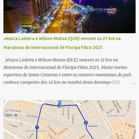
Jéssica Ladeira e Wilson Mutua (QUE) vencem os 21 km na
Maratona de Internacional de Floripa Fibra 2025
Jéssica Ladeira e Wilson Mutua (QUE) vencem os 21 km na
Maratona de Internacional de Floripa Fibra 2025; Maior evento
esportivo de Santa Catarina e entre as maiores maratonas do país
conhece campeões dos 42 km na manhã deste domingo (30) -
Fotos: G2 Filmes/Maratona de Floripa Florianópolis, 30 de agosto
de 2025 - Começaram as corridas da Maratona Internacional de
Floripa Fibra 2025. Na manhã deste sábado (30) foram conhecidos
os campeões dos 21 km do maior evento esportivo de Santa
Catarina. A mineira Jessica Ladeira e o queniano Wilson Mutua
foram os vencedores da meia maratona, ambos com a quebra de
recorde da prova. Neste domingo (31) será a vez da prova principal,