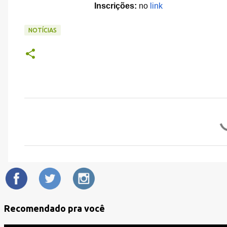
Inscrições:
no
link
NOTÍCIAS
C
o
m
e
n
t
á
Recomendado pra você
r