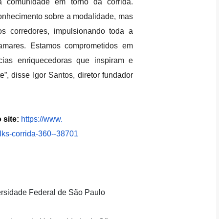
a comunidade em torno da corrida.
onhecimento sobre a modalidade, mas
os corredores, impulsionando toda a
tamares. Estamos comprometidos em
ncias enriquecedoras que inspiram e
”, disse Igor Santos, diretor fundador
 site:
https://www.
lks-corrida-360--
38701
ersidade Federal de São Paulo