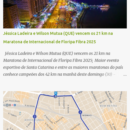
Jéssica Ladeira e Wilson Mutua (QUE) vencem os 21 km na
Maratona de Internacional de Floripa Fibra 2025
Jéssica Ladeira e Wilson Mutua (QUE) vencem os 21 km na
Maratona de Internacional de Floripa Fibra 2025; Maior evento
esportivo de Santa Catarina e entre as maiores maratonas do país
conhece campeões dos 42 km na manhã deste domingo (30) -
Fotos: G2 Filmes/Maratona de Floripa Florianópolis, 30 de agosto
de 2025 - Começaram as corridas da Maratona Internacional de
Floripa Fibra 2025. Na manhã deste sábado (30) foram conhecidos
os campeões dos 21 km do maior evento esportivo de Santa
Catarina. A mineira Jessica Ladeira e o queniano Wilson Mutua
foram os vencedores da meia maratona, ambos com a quebra de
recorde da prova. Neste domingo (31) será a vez da prova principal,