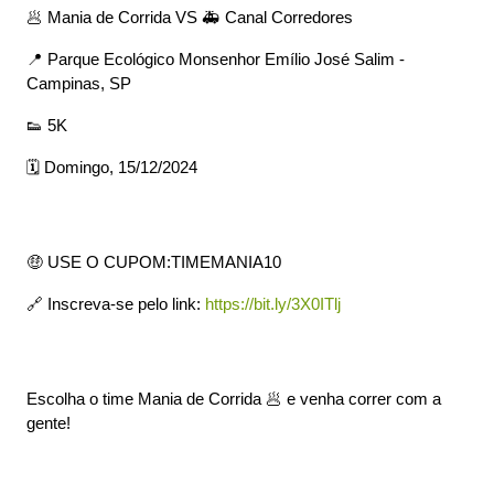
🥟 Mania de Corrida VS 🚑 Canal Corredores
📍 Parque Ecológico Monsenhor Emílio José Salim -
Campinas, SP
👟 5K
🗓️ Domingo, 15/12/2024
🤑 USE O CUPOM:TIMEMANIA10
🔗 Inscreva-se pelo link:
https://bit.ly/3X0ITlj
Escolha o time Mania de Corrida 🥟 e venha correr com a
gente!