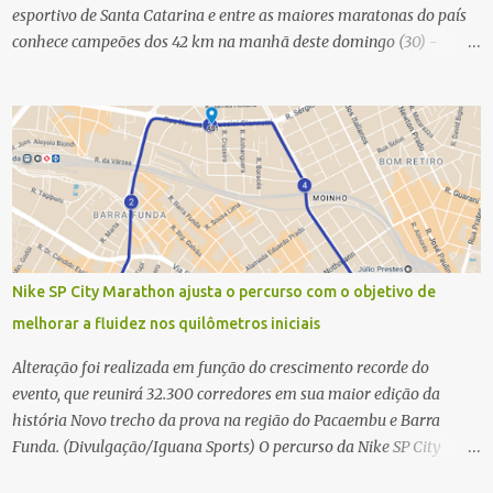
esportivo de Santa Catarina e entre as maiores maratonas do país
conhece campeões dos 42 km na manhã deste domingo (30) -
Fotos: G2 Filmes/Maratona de Floripa Florianópolis, 30 de agosto
de 2025 - Começaram as corridas da Maratona Internacional de
Floripa Fibra 2025. Na manhã deste sábado (30) foram conhecidos
os campeões dos 21 km do maior evento esportivo de Santa
Catarina. A mineira Jessica Ladeira e o queniano Wilson Mutua
foram os vencedores da meia maratona, ambos com a quebra de
recorde da prova. Neste domingo (31) será a vez da prova principal,
os 42,195 km da maratona, além da corrida de 5 KM. As largadas,
na Avenida Beira-Mar Norte, em Florianópolis, na altura do
Nike SP City Marathon ajusta o percurso com o objetivo de
Trapiche, começam às 5h10. Entre as maiores maratonas
melhorar a fluidez nos quilômetros iniciais
brasileiras deste ano, a Maratona Internacional de Floripa Fibra
2025 reúne um total de 19.230 atletas. Além da meia marat...
Alteração foi realizada em função do crescimento recorde do
evento, que reunirá 32.300 corredores em sua maior edição da
história Novo trecho da prova na região do Pacaembu e Barra
Funda. (Divulgação/Iguana Sports) O percurso da Nike SP City
Marathon passou por um ajuste nos primeiros quilômetros da