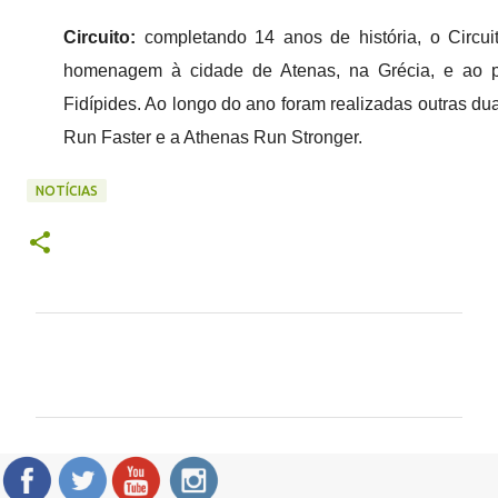
Circuito:
completando 14 anos de história, o Circu
homenagem à cidade de Atenas, na Grécia, e ao pr
Fidípides. Ao longo do ano foram realizadas outras du
Run Faster e a Athenas Run Stronger.
NOTÍCIAS
C
o
m
e
n