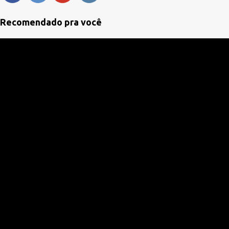
t
á
Recomendado pra você
r
i
o
s