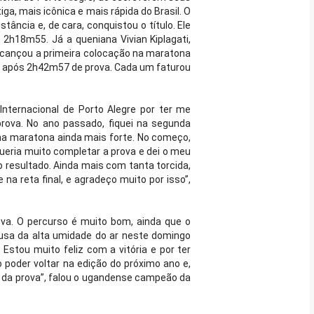
a, mais icônica e mais rápida do Brasil. O
ância e, de cara, conquistou o título. Ele
h18m55. Já a queniana Vivian Kiplagati,
lcançou a primeira colocação na maratona
da após 2h42m57 de prova. Cada um faturou
nternacional de Porto Alegre por ter me
prova. No ano passado, fiquei na segunda
ma maratona ainda mais forte. No começo,
queria muito completar a prova e dei o meu
 o resultado. Ainda mais com tanta torcida,
 reta final, e agradeço muito por isso”,
rova. O percurso é muito bom, ainda que o
ausa da alta umidade do ar neste domingo
. Estou muito feliz com a vitória e por ter
poder voltar na edição do próximo ano e,
 da prova”, falou o ugandense campeão da