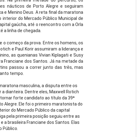
os. Na primeira metade do percurso, os
bes náuticos de Porto Alegre e seguiram
xa e Menino Deus. A reta final da maratona
o interior do Mercado Público Municipal de
pital gaúcha, até o reencontro com a Orla
té a linha de chegada.
e o começo da prova. Entre os homens, os
tich e Paul Korir assumiram a liderança e
nino, as quenianas Vivian Kiplagati e Susy
ra Franciane dos Santos. Já na metade da
tins passou a correr junto das três, mas
tanto tempo.
maratona masculina, a disputa entre os
a dianteira. Dentre eles, Maxwell Rotich
tornar forte candidato ao título da 39ª
o Alegre. Ele foi o primeiro maratonista do
terior do Mercado Público da capital
iga pela primeira posição seguiu entre as
e a brasileira Franciane dos Santos. Elas
o Público.