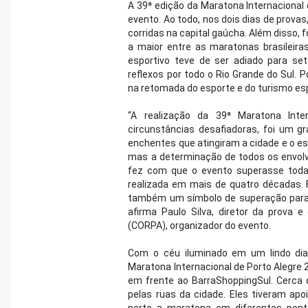
A 39ª edição da Maratona Internacional d
evento. Ao todo, nos dois dias de provas
corridas na capital gaúcha. Além disso,
a maior entre as maratonas brasileira
esportivo teve de ser adiado para s
reflexos por todo o Rio Grande do Sul. P
na retomada do esporte e do turismo esp
“A realização da 39ª Maratona Inte
circunstâncias desafiadoras, foi um g
enchentes que atingiram a cidade e o e
mas a determinação de todos os envolvi
fez com que o evento superasse todas
realizada em mais de quatro décadas.
também um símbolo de superação para P
afirma Paulo Silva, diretor da prova 
(CORPA), organizador do evento.
Com o céu iluminado em um lindo dia 
Maratona Internacional de Porto Alegre 
em frente ao BarraShoppingSul. Cerca 
pelas ruas da cidade. Eles tiveram ap