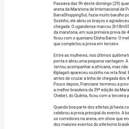
Passava das 9h deste domingo (29) quan
arena da Maratona de Internacional de 
BarraShoppingSul, fazia muito barulho 
Sozinho, ele abriu os braços e agradeceu
chegada. O ugandense marcou 2h18m55 
da maratona, em sua primeira prova de 4
ficou com o queniano Elisha Barno. O mel
que completou a prova em terceiro.
Entre as mulheres, nos últimos quilômetr
ponta e abriu uma pequena vantagem. 
tentou acompanhar a africana, mas não 
Kiplagati apareceu sozinho na reta final
antes de cruzar a linha de chegada dos
Pouco depois, Franciane terminou a prov
a melhor brasileira da 39ª edição da Mar
Chebet, do Quênia, ficou com a terceira
Quando boa parte dos atletas já havia 
celebrou a prova principal do evento. A
os corredores na arena, em show que enc
dos maiores eventos do atletismo brasil