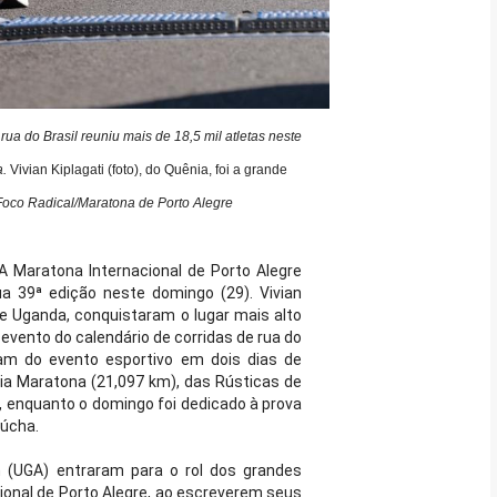
rua do Brasil reuniu mais de 18,5 mil atletas neste
a.
Vivian Kiplagati (foto), do Quênia, foi a grande
/Foco Radical/Maratona de Porto Alegre
A Maratona Internacional de Porto Alegre
 39ª edição neste domingo (29). Vivian
 de Uganda, conquistaram o lugar mais alto
l evento do calendário de corridas de rua do
aram do evento esportivo em dois dias de
eia Maratona (21,097 km), das Rústicas de
), enquanto o domingo foi dedicado à prova
aúcha.
ch (UGA) entraram para o rol dos grandes
cional de Porto Alegre, ao escreverem seus