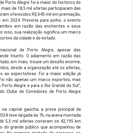
e Porto Alegre foi a maior do histórico do
, mais de 18,5 mil atletas participaram das
 foram oferecidos R$ 645 mil em premiação,
s em 2024. Prevista para junho, o evento
etembro em razão das enchentes e seus
or isso, sua realização significa um marco
ortivo da cidade e do estado.
rnacional de Porto Alegre, apesar das
rande triunfo. O adiamento em razão das
stado, em maio, trouxe um desafio enorme,
dos, desde a organização até os atletas,
 as expectativas. Foi a maior edição já
 Foi não apenas um marco esportivo, mas
orto Alegre e para o Rio Grande do Sul”,
e do Clube de Corredores de Porto Alegre
na capital gaúcha, a prova principal da
2024 teve largada às 7h, na arena montada
de 5,5 mil atletas correram os 42,195 km
oio do grande público que acompanhou de