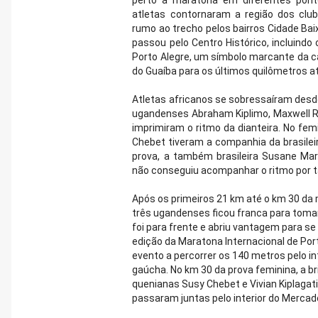
perto a maratona em diferentes pont
atletas contornaram a região dos clu
rumo ao trecho pelos bairros Cidade Bai
passou pelo Centro Histórico, incluindo 
Porto Alegre, um símbolo marcante da ca
do Guaíba para os últimos quilômetros a
Atletas africanos se sobressaíram desd
ugandenses Abraham Kiplimo, Maxwell Ro
imprimiram o ritmo da dianteira. No femi
Chebet tiveram a companhia da brasilei
prova, a também brasileira Susane Mar
não conseguiu acompanhar o ritmo por 
Após os primeiros 21 km até o km 30 da 
três ugandenses ficou franca para tomar 
foi para frente e abriu vantagem para se 
edição da Maratona Internacional de Port
evento a percorrer os 140 metros pelo in
gaúcha. No km 30 da prova feminina, a br
quenianas Susy Chebet e Vivian Kiplagati 
passaram juntas pelo interior do Mercad