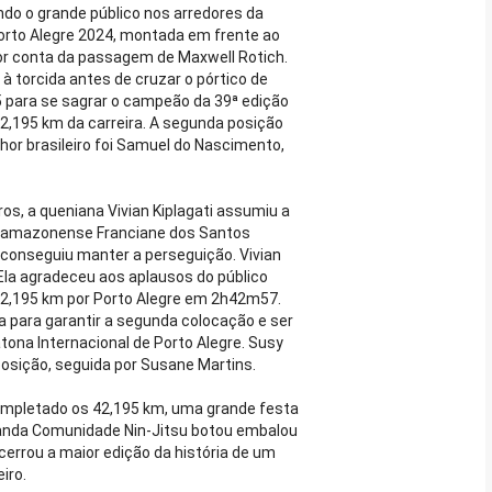
do o grande público nos arredores da
Porto Alegre 2024, montada em frente ao
por conta da passagem de Maxwell Rotich.
 à torcida antes de cruzar o pórtico de
para se sagrar o campeão da 39ª edição
2,195 km da carreira. A segunda posição
hor brasileiro foi Samuel do Nascimento,
os, a queniana Vivian Kiplagati assumiu a
A amazonense Franciane dos Santos
conseguiu manter a perseguição. Vivian
. Ela agradeceu aos aplausos do público
 42,195 km por Porto Alegre em 2h42m57.
a para garantir a segunda colocação e ser
atona Internacional de Porto Alegre. Susy
 posição, seguida por Susane Martins.
completado os 42,195 km, uma grande festa
 banda Comunidade Nin-Jitsu botou embalou
errou a maior edição da história de um
eiro.