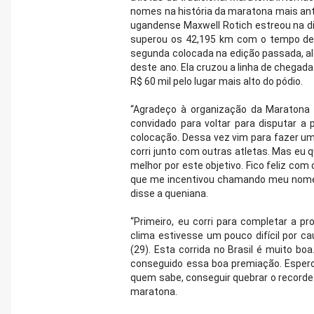
nomes na história da maratona mais antig
ugandense Maxwell Rotich estreou na dist
superou os 42,195 km com o tempo de 2
segunda colocada na edição passada, a
deste ano. Ela cruzou a linha de chega
R$ 60 mil pelo lugar mais alto do pódio.
“Agradeço à organização da Maratona I
convidado para voltar para disputar a 
colocação. Dessa vez vim para fazer u
corri junto com outras atletas. Mas eu 
melhor por este objetivo. Fico feliz com
que me incentivou chamando meu nome na
disse a queniana.
“Primeiro, eu corri para completar a p
clima estivesse um pouco difícil por c
(29). Esta corrida no Brasil é muito boa
conseguido essa boa premiação. Espero 
quem sabe, conseguir quebrar o recorde
maratona.