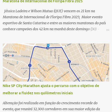
Maratona de Internacional de Floripa Fibra 2025
Jéssica Ladeira e Wilson Mutua (QUE) vencem os 21 km na
Maratona de Internacional de Floripa Fibra 2025; Maior evento
esportivo de Santa Catarina e entre as maiores maratonas do país
conhece campeões dos 42 km na manhã deste domingo (30) -
Fotos: G2 Filmes/Maratona de Floripa Florianópolis, 30 de agosto
de 2025 - Começaram as corridas da Maratona Internacional de
Floripa Fibra 2025. Na manhã deste sábado (30) foram conhecidos
os campeões dos 21 km do maior evento esportivo de Santa
Catarina. A mineira Jessica Ladeira e o queniano Wilson Mutua
foram os vencedores da meia maratona, ambos com a quebra de
recorde da prova. Neste domingo (31) será a vez da prova principal,
os 42,195 km da maratona, além da corrida de 5 KM. As largadas,
na Avenida Beira-Mar Norte, em Florianópolis, na altura do
Nike SP City Marathon ajusta o percurso com o objetivo de
Trapiche, começam às 5h10. Entre as maiores maratonas
melhorar a fluidez nos quilômetros iniciais
brasileiras deste ano, a Maratona Internacional de Floripa Fibra
2025 reúne um total de 19.230 atletas. Além da meia marat...
Alteração foi realizada em função do crescimento recorde do
evento, que reunirá 32.300 corredores em sua maior edição da