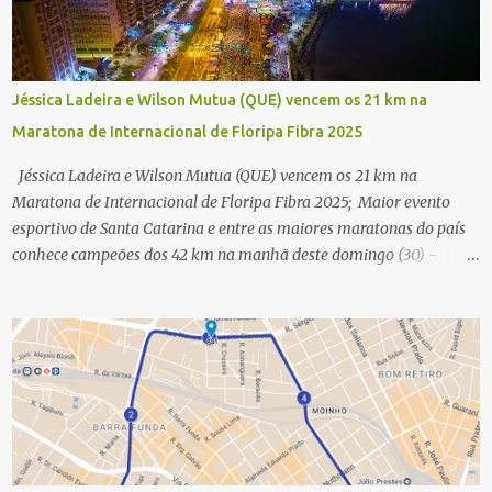
Jéssica Ladeira e Wilson Mutua (QUE) vencem os 21 km na
Maratona de Internacional de Floripa Fibra 2025
Jéssica Ladeira e Wilson Mutua (QUE) vencem os 21 km na
Maratona de Internacional de Floripa Fibra 2025; Maior evento
esportivo de Santa Catarina e entre as maiores maratonas do país
conhece campeões dos 42 km na manhã deste domingo (30) -
Fotos: G2 Filmes/Maratona de Floripa Florianópolis, 30 de agosto
de 2025 - Começaram as corridas da Maratona Internacional de
Floripa Fibra 2025. Na manhã deste sábado (30) foram conhecidos
os campeões dos 21 km do maior evento esportivo de Santa
Catarina. A mineira Jessica Ladeira e o queniano Wilson Mutua
foram os vencedores da meia maratona, ambos com a quebra de
recorde da prova. Neste domingo (31) será a vez da prova principal,
os 42,195 km da maratona, além da corrida de 5 KM. As largadas,
na Avenida Beira-Mar Norte, em Florianópolis, na altura do