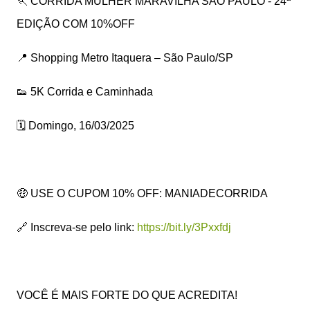
🏃 CORRIDA MULHER MARAVILHA SÃO PAULO - 24ª
EDIÇÃO COM 10%OFF
📍 Shopping Metro Itaquera – São Paulo/SP
👟 5K Corrida e Caminhada
🗓️ Domingo, 16/03/2025
🤑 USE O CUPOM 10% OFF: MANIADECORRIDA
🔗 Inscreva-se pelo link:
https://bit.ly/3Pxxfdj
VOCÊ É MAIS FORTE DO QUE ACREDITA!