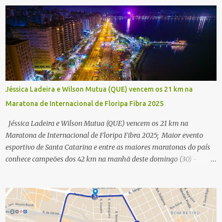
Jéssica Ladeira e Wilson Mutua (QUE) vencem os 21 km na
Maratona de Internacional de Floripa Fibra 2025
Jéssica Ladeira e Wilson Mutua (QUE) vencem os 21 km na
Maratona de Internacional de Floripa Fibra 2025; Maior evento
esportivo de Santa Catarina e entre as maiores maratonas do país
conhece campeões dos 42 km na manhã deste domingo (30) -
Fotos: G2 Filmes/Maratona de Floripa Florianópolis, 30 de agosto
de 2025 - Começaram as corridas da Maratona Internacional de
Floripa Fibra 2025. Na manhã deste sábado (30) foram conhecidos
os campeões dos 21 km do maior evento esportivo de Santa
Catarina. A mineira Jessica Ladeira e o queniano Wilson Mutua