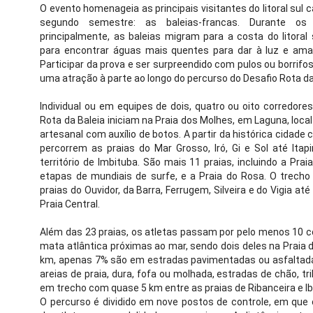
O evento homenageia as principais visitantes do litoral sul c
segundo semestre: as baleias-francas. Durante os
principalmente, as baleias migram para a costa do litoral
para encontrar águas mais quentes para dar à luz e ama
Participar da prova e ser surpreendido com pulos ou borrifo
uma atração à parte ao longo do percurso do Desafio Rota da
Individual ou em equipes de dois, quatro ou oito corredore
Rota da Baleia iniciam na Praia dos Molhes, em Laguna, loca
artesanal com auxílio de botos. A partir da histórica cidade 
percorrem as praias do Mar Grosso, Iró, Gi e Sol até Itap
território de Imbituba. São mais 11 praias, incluindo a Praia
etapas de mundiais de surfe, e a Praia do Rosa. O trech
praias do Ouvidor, da Barra, Ferrugem, Silveira e do Vigia até
Praia Central.
Além das 23 praias, os atletas passam por pelo menos 10 c
mata atlântica próximas ao mar, sendo dois deles na Praia d
km, apenas 7% são em estradas pavimentadas ou asfaltada
areias de praia, dura, fofa ou molhada, estradas de chão, t
em trecho com quase 5 km entre as praias de Ribanceira e Ib
O percurso é dividido em nove postos de controle, em que