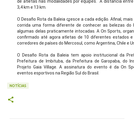
de atletas nas modalidades por equipes. A distância entre
3,4 km e 13 km.
O Desafio Rota da Baleia cresce a cada edição. Afinal, mai
corrida uma forma diferente de conhecer as belezas do lit
algumas delas praticamente intocadas. A On Sports, organ
confirmado até agora atletas de 10 diferentes estados e 
corredores de países do Mercosul, como Argentina, Chile e U
O Desafio Rota da Baleia tem apoio institucional da Pre
Prefeitura de Imbituba, da Prefeitura de Garopaba, do Ins
Projeto Gaia Village. A assinatura do evento é da On Sp
eventos esportivos na Região Sul do Brasil.
NOTÍCIAS
C