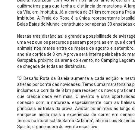
Baleia. Realizada com 40 km nos anos anteriores, em 
quilômetros para que tenha a distância de maratona. A lar
da Vila, em Imbituba. Já a corrida de 21 km começa na Pra
Imbituba. A Praia do Rosa é a única representante brasile
Belas Baías do Mundo, constituído por apenas 30 enseadas d
Nestas três distâncias, é grande a possibilidade de avistag
uma vez que os percursos passam por praias em que é corri
animais nos mares entre os meses de agosto e setembro.
ano é a corrida de 8 km. A prova será inteira pela beira do ma
Garopaba, próximo da arena do evento, no Camping Lagoamar
de chegada de todas as distâncias.
“O Desafio Rota da Baleia aumenta a cada edição e nest
atletas por conta das novidades. Temos uma maratona na 
incluímos a corrida de 8 km para receber os novos praticant
que cresce cada vez mais. O evento é uma oportunida
conexão com a natureza, especialmente com as baleias
principais estrelas da prova. Avistar os animais ao longo 
enriquece ainda mais a experiência de correr em cenári
temos no litoral sul de Santa Catarina”, afirma Luís Bittenco
Sports, organizadora do evento esportivo.