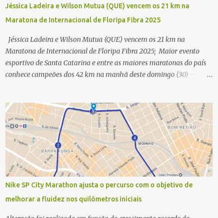
Jéssica Ladeira e Wilson Mutua (QUE) vencem os 21 km na
Maratona de Internacional de Floripa Fibra 2025
Jéssica Ladeira e Wilson Mutua (QUE) vencem os 21 km na
Maratona de Internacional de Floripa Fibra 2025; Maior evento
esportivo de Santa Catarina e entre as maiores maratonas do país
conhece campeões dos 42 km na manhã deste domingo (30) -
Fotos: G2 Filmes/Maratona de Floripa Florianópolis, 30 de agosto
de 2025 - Começaram as corridas da Maratona Internacional de
Floripa Fibra 2025. Na manhã deste sábado (30) foram conhecidos
os campeões dos 21 km do maior evento esportivo de Santa
Catarina. A mineira Jessica Ladeira e o queniano Wilson Mutua
foram os vencedores da meia maratona, ambos com a quebra de
recorde da prova. Neste domingo (31) será a vez da prova principal,
os 42,195 km da maratona, além da corrida de 5 KM. As largadas,
na Avenida Beira-Mar Norte, em Florianópolis, na altura do
Nike SP City Marathon ajusta o percurso com o objetivo de
Trapiche, começam às 5h10. Entre as maiores maratonas
melhorar a fluidez nos quilômetros iniciais
brasileiras deste ano, a Maratona Internacional de Floripa Fibra
2025 reúne um total de 19.230 atletas. Além da meia marat...