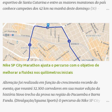
esportivo de Santa Catarina e entre as maiores maratonas do país
conhece campeões dos 42 km na manhã deste domingo (30) -
Fotos: G2 Filmes/Maratona de Floripa Florianópolis, 30 de agosto
de 2025 - Começaram as corridas da Maratona Internacional de
Floripa Fibra 2025. Na manhã deste sábado (30) foram conhecidos
os campeões dos 21 km do maior evento esportivo de Santa
Catarina. A mineira Jessica Ladeira e o queniano Wilson Mutua
foram os vencedores da meia maratona, ambos com a quebra de
recorde da prova. Neste domingo (31) será a vez da prova principal,
os 42,195 km da maratona, além da corrida de 5 KM. As largadas,
na Avenida Beira-Mar Norte, em Florianópolis, na altura do
Nike SP City Marathon ajusta o percurso com o objetivo de
Trapiche, começam às 5h10. Entre as maiores maratonas
melhorar a fluidez nos quilômetros iniciais
brasileiras deste ano, a Maratona Internacional de Floripa Fibra
2025 reúne um total de 19.230 atletas. Além da meia marat...
Alteração foi realizada em função do crescimento recorde do
evento, que reunirá 32.300 corredores em sua maior edição da
história Novo trecho da prova na região do Pacaembu e Barra
Funda. (Divulgação/Iguana Sports) O percurso da Nike SP City
Marathon passou por um ajuste nos primeiros quilômetros da