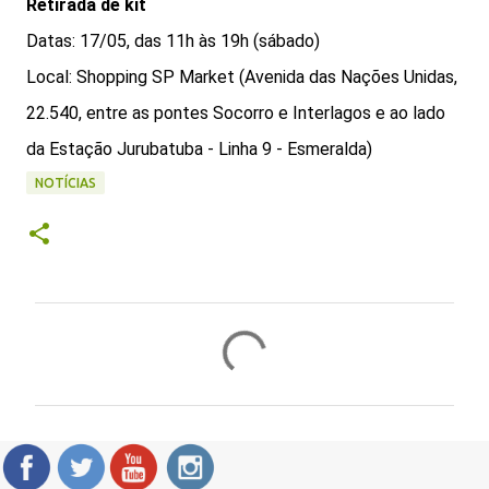
Retirada de kit
Datas: 17/05, das 11h às 19h (sábado)
Local: Shopping SP Market (Avenida das Nações Unidas,
22.540, entre as pontes Socorro e Interlagos e ao lado
da Estação Jurubatuba - Linha 9 - Esmeralda)
NOTÍCIAS
C
o
m
e
n