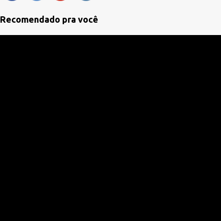
t
á
Recomendado pra você
r
i
o
s