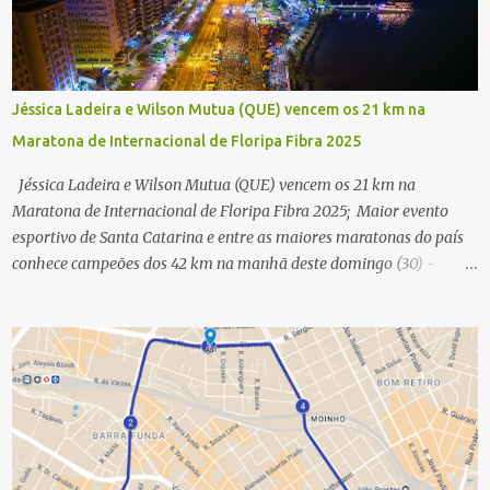
Jéssica Ladeira e Wilson Mutua (QUE) vencem os 21 km na
Maratona de Internacional de Floripa Fibra 2025
Jéssica Ladeira e Wilson Mutua (QUE) vencem os 21 km na
Maratona de Internacional de Floripa Fibra 2025; Maior evento
esportivo de Santa Catarina e entre as maiores maratonas do país
conhece campeões dos 42 km na manhã deste domingo (30) -
Fotos: G2 Filmes/Maratona de Floripa Florianópolis, 30 de agosto
de 2025 - Começaram as corridas da Maratona Internacional de
Floripa Fibra 2025. Na manhã deste sábado (30) foram conhecidos
os campeões dos 21 km do maior evento esportivo de Santa
Catarina. A mineira Jessica Ladeira e o queniano Wilson Mutua
foram os vencedores da meia maratona, ambos com a quebra de
recorde da prova. Neste domingo (31) será a vez da prova principal,
os 42,195 km da maratona, além da corrida de 5 KM. As largadas,