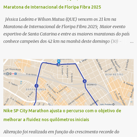
Maratona de Internacional de Floripa Fibra 2025
Jéssica Ladeira e Wilson Mutua (QUE) vencem os 21 km na
Maratona de Internacional de Floripa Fibra 2025; Maior evento
esportivo de Santa Catarina e entre as maiores maratonas do país
conhece campeões dos 42 km na manhã deste domingo (30) -
Fotos: G2 Filmes/Maratona de Floripa Florianópolis, 30 de agosto
de 2025 - Começaram as corridas da Maratona Internacional de
Floripa Fibra 2025. Na manhã deste sábado (30) foram conhecidos
os campeões dos 21 km do maior evento esportivo de Santa
Catarina. A mineira Jessica Ladeira e o queniano Wilson Mutua
foram os vencedores da meia maratona, ambos com a quebra de
recorde da prova. Neste domingo (31) será a vez da prova principal,
os 42,195 km da maratona, além da corrida de 5 KM. As largadas,
na Avenida Beira-Mar Norte, em Florianópolis, na altura do
Nike SP City Marathon ajusta o percurso com o objetivo de
Trapiche, começam às 5h10. Entre as maiores maratonas
melhorar a fluidez nos quilômetros iniciais
brasileiras deste ano, a Maratona Internacional de Floripa Fibra
2025 reúne um total de 19.230 atletas. Além da meia marat...
Alteração foi realizada em função do crescimento recorde do