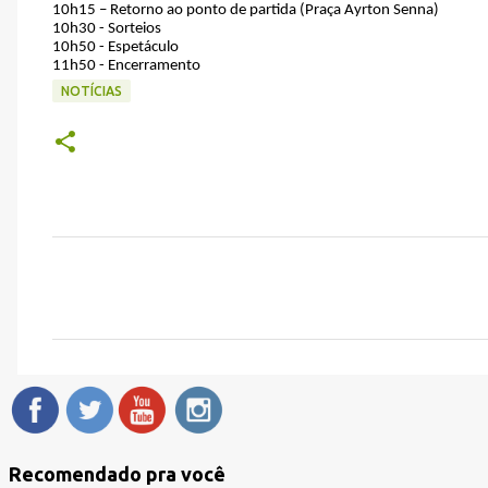
10h15 – Retorno ao ponto de partida (Praça Ayrton Senna)
10h30 - Sorteios
10h50 - Espetáculo
11h50 - Encerramento
NOTÍCIAS
C
o
m
e
n
t
á
Recomendado pra você
r