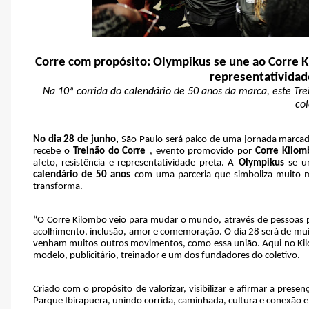
Corre com propósito: Olympikus se une ao Corre 
representatividad
Na 10ª corrida do calendário de 50 anos da marca, este Tr
col
No dia 28 de junho,
São Paulo será palco de uma jornada marcada
recebe o
Treinão do Corre
, evento promovido por
Corre Kilom
afeto, resistência e representatividade preta. A
Olympikus
se u
calendário de 50 anos
com uma parceria que simboliza muito m
transforma.
“O Corre Kilombo veio para mudar o mundo, através de pessoas pre
acolhimento, inclusão, amor e comemoração. O dia 28 será de mui
venham muitos outros movimentos, como essa união. Aqui no Kilo
modelo, publicitário, treinador e um dos fundadores do coletivo.
Criado com o propósito de valorizar, visibilizar e afirmar a presen
Parque Ibirapuera, unindo corrida, caminhada, cultura e conexão e