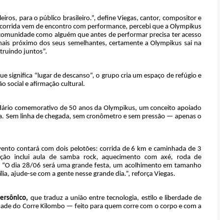
iros, para o público brasileiro.”, define Viegas, cantor, compositor e
orrida vem de encontro com performance, percebi que a Olympikus
a comunidade como alguém que antes de performar precisa ter acesso
 mais próximo dos seus semelhantes, certamente a Olympikus sai na
truindo juntos”.
ue significa “lugar de descanso”, o grupo cria um espaço de refúgio e
 social e afirmação cultural.
dário comemorativo de 50 anos da Olympikus, um conceito apoiado
gria. Sem linha de chegada, sem cronômetro e sem pressão — apenas o
evento contará com dois pelotões: corrida de 6 km e caminhada de 3
ção inclui aula de samba rock, aquecimento com axé, roda de
a. “O dia 28/06 será uma grande festa, um acolhimento em tamanho
lia, ajude-se com a gente nesse grande dia.”, reforça Viegas.
ersônico,
que traduz a união entre tecnologia,
estilo e liberdade de
idade do Corre Kilombo — feito para quem corre com o corpo e com a