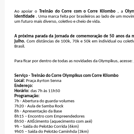
Ao apoiar o
Treinão do Corre com o Corre Kilombo
, a
Olym
identidade
. Uma marca feita por brasileiros ao lado de um mov
um futuro mais diverso, coletivo e cheio de vida.
A próxima parada da jornada de comemoração de 50 anos da mar
julho.
Com distâncias de 100k, 70k e 50k em individual ou coleti
Brasil.
Para ficar por dentro de todas as novidades da Olympikus, acesse:
Serviço - Treinão do Corre Olympikus com Corre Kilombo
Local:
Praça Ayrton Senna
Endereço:
Horário:
das 7h às 11h50
Programação:
7h - Abertura do guarda-volumes
7h20 - Aula de Samba Rock
8h - Apresentação da Base
8h15 – Encontro com Empreendedores
8h50 - AXÉcimento (aquecimento com axé)
9h – Saída do Pelotão Corrida (6km)
9h05 – Saída do Pelotão Caminhda (3km)