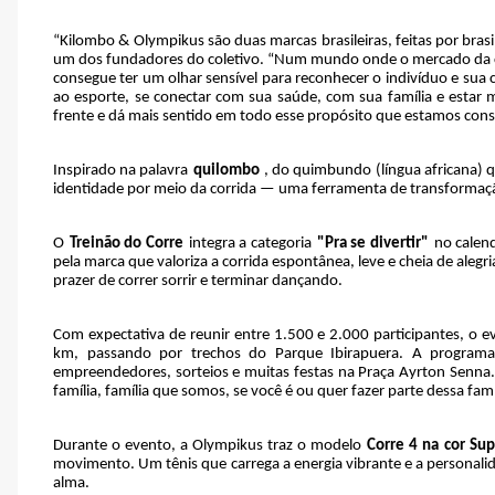
“Kilombo & Olympikus são duas marcas brasileiras, feitas por brasile
um dos fundadores do coletivo. “Num mundo onde o mercado da c
consegue ter um olhar sensível para reconhecer o indivíduo e su
ao esporte, se conectar com sua saúde, com sua família e estar
frente e dá mais sentido em todo esse propósito que estamos cons
Inspirado na palavra
quilombo
, do quimbundo (língua africana) q
identidade por meio da corrida — uma ferramenta de transformação
O
Treinão do Corre
integra a categoria
"Pra se divertir"
no calen
pela marca que valoriza a corrida espontânea, leve e cheia de ale
prazer de correr sorrir e terminar dançando.
Com expectativa de reunir entre 1.500 e 2.000 participantes, o 
km, passando por trechos do Parque Ibirapuera. A programa
empreendedores, sorteios e muitas festas na Praça Ayrton Senn
família, família que somos, se você é ou quer fazer parte dessa famí
Durante o evento, a Olympikus traz o modelo
Corre 4 na cor Sup
movimento. Um tênis que carrega a energia vibrante e a personal
alma.