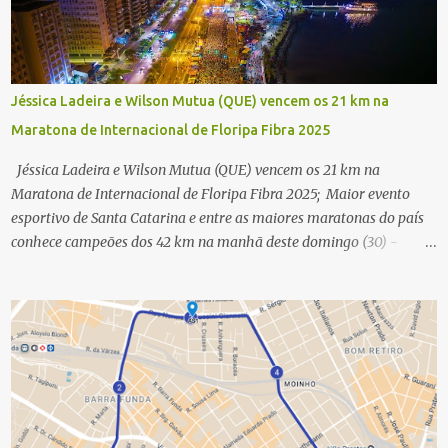
Jéssica Ladeira e Wilson Mutua (QUE) vencem os 21 km na
Maratona de Internacional de Floripa Fibra 2025
Jéssica Ladeira e Wilson Mutua (QUE) vencem os 21 km na
Maratona de Internacional de Floripa Fibra 2025; Maior evento
esportivo de Santa Catarina e entre as maiores maratonas do país
conhece campeões dos 42 km na manhã deste domingo (30) -
Fotos: G2 Filmes/Maratona de Floripa Florianópolis, 30 de agosto
de 2025 - Começaram as corridas da Maratona Internacional de
Floripa Fibra 2025. Na manhã deste sábado (30) foram conhecidos
os campeões dos 21 km do maior evento esportivo de Santa
Catarina. A mineira Jessica Ladeira e o queniano Wilson Mutua
foram os vencedores da meia maratona, ambos com a quebra de
recorde da prova. Neste domingo (31) será a vez da prova principal,
os 42,195 km da maratona, além da corrida de 5 KM. As largadas,