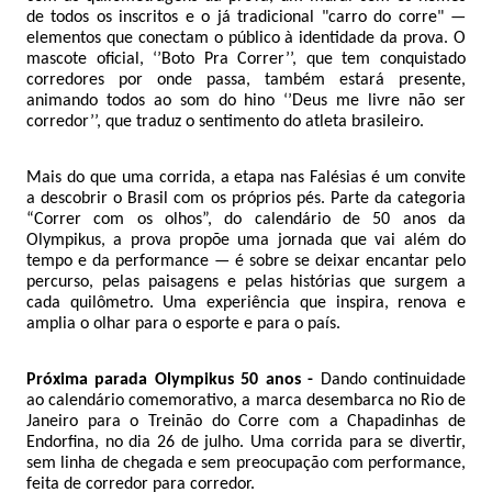
de todos os inscritos e o já tradicional "carro do corre" —
elementos que conectam o público à identidade da prova. O
mascote oficial, ‘’Boto Pra Correr’’, que tem conquistado
corredores por onde passa, também estará presente,
animando todos ao som do hino ‘’Deus me livre não ser
corredor’’, que traduz o sentimento do atleta brasileiro.
Mais do que uma corrida, a etapa nas Falésias é um convite
a descobrir o Brasil com os próprios pés. Parte da categoria
“Correr com os olhos”, do calendário de 50 anos da
Olympikus, a prova propõe uma jornada que vai além do
tempo e da performance — é sobre se deixar encantar pelo
percurso, pelas paisagens e pelas histórias que surgem a
cada quilômetro. Uma experiência que inspira, renova e
amplia o olhar para o esporte e para o país.
Próxima parada Olympikus 50 anos -
Dando continuidade
ao calendário comemorativo, a marca desembarca no Rio de
Janeiro para o Treinão do Corre com a Chapadinhas de
Endorfina, no dia 26 de julho. Uma corrida para se divertir,
sem linha de chegada e sem preocupação com performance,
feita de corredor para corredor.