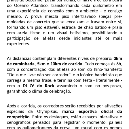
praias de Beberibe, passa por dunas, trilhas e trechos à beira
do Oceano Atlântico, transformando cada quilômetro em
uma experiência de conexão com o ambiente - e consigo
mesmo. A prova mescla piso intertravado (peças pré-
moldadas de concreto que se encaixam e travam entre si,
formando um piso estável), estrada de chão batido e praia
com areia firme e um visual belíssimo, possibilitando a
participação de atletas desde iniciantes até os mais
experientes.
As distâncias contemplam diferentes níveis de preparo:
3km
de caminhada, 5km e 10km de corrida
. Tudo começa às 6h,
com a concentração dos atletas ao som do hino-manifesto
‘’Deus me livre não ser corredor’’ e o icônico bandeirão que
carrega a mesma frase, e termina com festa - literalmente -
com o
DJ Zé do Rock
assumindo o som no pós-prova,
garantindo o clima de celebração.
Após a corrida, os corredores serão recebidos por ativações
especiais da Olympikus,
marca esportiva oficial da
competição
. Entre os destaques, estão espaços interativos e
cenográficos pensados para registrar o momento: painéis
com as quilometragens da prova, um mural com os nomes