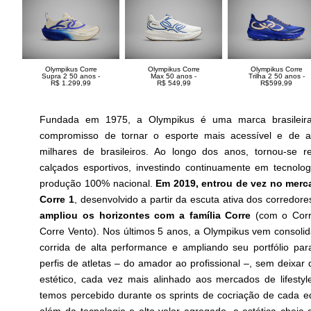
Olympikus Corre
Olympikus Corre
Olympikus Corre
Supra 2 50 anos -
Max 50 anos -
Trilha 2 50 anos -
R$ 1.299,99
R$ 549,99
R$599,99
Fundada em 1975, a Olympikus é uma marca brasilei
compromisso de tornar o esporte mais acessível e de 
milhares de brasileiros. Ao longo dos anos, tornou-se r
calçados esportivos, investindo continuamente em tecnolog
produção 100% nacional.
Em 2019, entrou de vez no merc
Corre 1
, desenvolvido a partir da escuta ativa dos corredores
ampliou os horizontes com a família Corre
(com o Corr
Corre Vento). Nos últimos 5 anos, a Olympikus vem consoli
corrida de alta performance e ampliando seu portfólio par
perfis de atletas – do amador ao profissional –, sem deixar
estético, cada vez mais alinhado aos mercados de lifestyl
temos percebido durante os sprints de cocriação de cada e