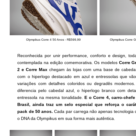
Olympikus Corre 4 50 Anos - R$599,99
Olympikus Corre G
Reconhecida por unir performance, conforto e design, toda
contemplada na edição comemorativa. Os modelos
Corre Gr
2 e Corre Max
chegam às lojas com uma base de cabedal
com o hiperlogo destacado em azul e entressolas que vão
variações com detalhes coloridos ou degradês moderno
diferencia pelo cabedal azul, o hiperlogo branco com de
entressola na mesma tonalidade.
E o Corre 4, carro-chef
Brasil, ainda traz um selo especial que reforça o car
pack de 50 anos.
Cada par carrega não apenas tecnologia
o DNA da Olympikus em sua forma mais autêntica.