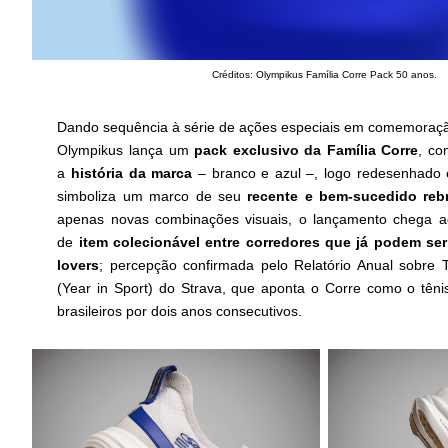
Créditos: Olympikus Família Corre Pack 50 anos.
Dando sequência à série de ações especiais em comemoraçã
Olympikus lança um
pack exclusivo da Família Corre
, co
a
história da marca
– branco e azul –, logo redesenhado
simboliza um marco de seu
recente e bem-sucedido reb
apenas novas combinações visuais, o lançamento chega 
de
item colecionável entre corredores que já podem se
lovers
; percepção confirmada pelo Relatório Anual sobre 
(Year in Sport) do Strava, que aponta o Corre como o têni
brasileiros por dois anos consecutivos.