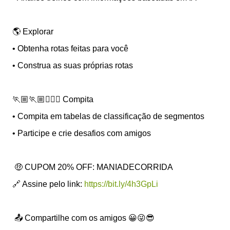
🌎 Explorar
• Obtenha rotas feitas para você
• Construa as suas próprias rotas
🏃🏼🏃🏼🏃🏾‍♀️ Compita
• Compita em tabelas de classificação de segmentos
• Participe e crie desafios com amigos
🤑 CUPOM 20% OFF: MANIADECORRIDA
🔗 Assine pelo link:
https://bit.ly/4h3GpLi
📤 Compartilhe com os amigos 😀😜😎