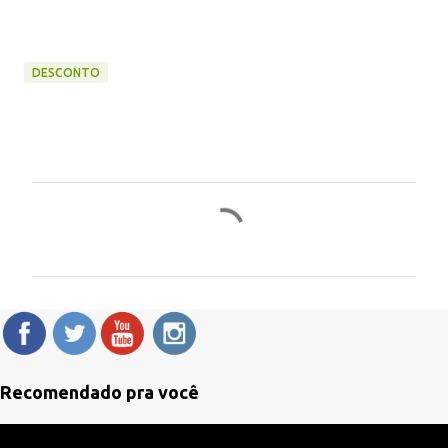
DESCONTO
C
o
m
e
n
t
á
Recomendado pra você
r
i