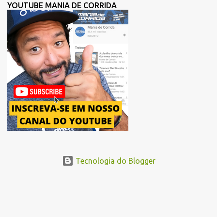
melhorar a fluidez dos atletas logo após a largada, contribuindo
YOUTUBE MANIA DE CORRIDA
para uma melhor distribuição dos corredores no início da corrida. A
mudança substitui o trecho do Elevado Presidente João Goulart por
um novo trajeto na região do Pacaembu e Barra Funda. Após a
Avenida Pacaembu, os corredores seguirão pela Avenida Doutor
Abraão Ribeiro, passando ao lado do Memorial da América Latina,
acessando a Avenida Norma Pieruccini Giannotti, a Avenida Rudge e
...
Tecnologia do Blogger