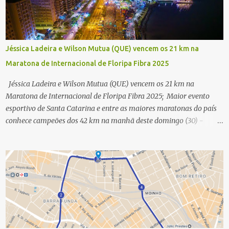
Jéssica Ladeira e Wilson Mutua (QUE) vencem os 21 km na
Maratona de Internacional de Floripa Fibra 2025
Jéssica Ladeira e Wilson Mutua (QUE) vencem os 21 km na
Maratona de Internacional de Floripa Fibra 2025; Maior evento
esportivo de Santa Catarina e entre as maiores maratonas do país
conhece campeões dos 42 km na manhã deste domingo (30) -
Fotos: G2 Filmes/Maratona de Floripa Florianópolis, 30 de agosto
de 2025 - Começaram as corridas da Maratona Internacional de
Floripa Fibra 2025. Na manhã deste sábado (30) foram conhecidos
os campeões dos 21 km do maior evento esportivo de Santa
Catarina. A mineira Jessica Ladeira e o queniano Wilson Mutua
foram os vencedores da meia maratona, ambos com a quebra de
recorde da prova. Neste domingo (31) será a vez da prova principal,
os 42,195 km da maratona, além da corrida de 5 KM. As largadas,