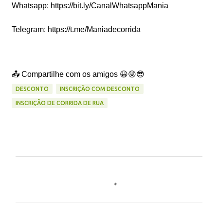
Whatsapp: https://bit.ly/CanalWhatsappMania
Telegram: https://t.me/Maniadecorrida
📤 Compartilhe com os amigos 😀😜😎
DESCONTO
INSCRIÇÃO COM DESCONTO
INSCRIÇÃO DE CORRIDA DE RUA
C
o
m
e