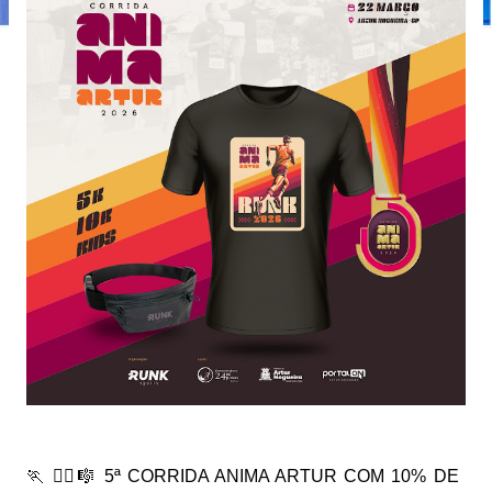
🏃 🏃‍♀️🎼 5ª CORRIDA ANIMA ARTUR COM 10% DE