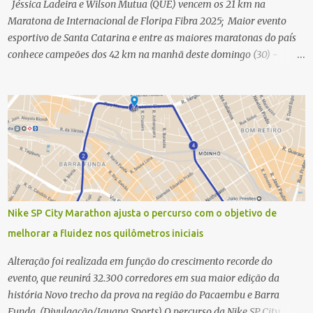
Jéssica Ladeira e Wilson Mutua (QUE) vencem os 21 km na
Maratona de Internacional de Floripa Fibra 2025; Maior evento
esportivo de Santa Catarina e entre as maiores maratonas do país
conhece campeões dos 42 km na manhã deste domingo (30) -
Fotos: G2 Filmes/Maratona de Floripa Florianópolis, 30 de agosto
de 2025 - Começaram as corridas da Maratona Internacional de
Floripa Fibra 2025. Na manhã deste sábado (30) foram conhecidos
os campeões dos 21 km do maior evento esportivo de Santa
Catarina. A mineira Jessica Ladeira e o queniano Wilson Mutua
foram os vencedores da meia maratona, ambos com a quebra de
recorde da prova. Neste domingo (31) será a vez da prova principal,
os 42,195 km da maratona, além da corrida de 5 KM. As largadas,
na Avenida Beira-Mar Norte, em Florianópolis, na altura do
Nike SP City Marathon ajusta o percurso com o objetivo de
Trapiche, começam às 5h10. Entre as maiores maratonas
melhorar a fluidez nos quilômetros iniciais
brasileiras deste ano, a Maratona Internacional de Floripa Fibra
2025 reúne um total de 19.230 atletas. Além da meia marat...
Alteração foi realizada em função do crescimento recorde do
evento, que reunirá 32.300 corredores em sua maior edição da
história Novo trecho da prova na região do Pacaembu e Barra
Funda. (Divulgação/Iguana Sports) O percurso da Nike SP City