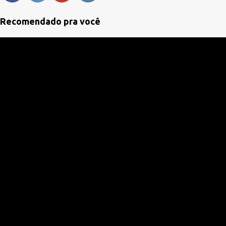
t
á
Recomendado pra você
r
i
o
s