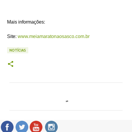
Mais informações:
Site:
www.meiamaratonaosasco.com.br
NOTÍCIAS
C
o
m
e
n