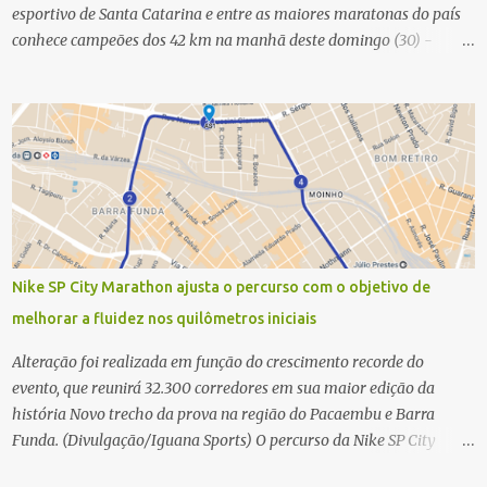
esportivo de Santa Catarina e entre as maiores maratonas do país
conhece campeões dos 42 km na manhã deste domingo (30) -
Fotos: G2 Filmes/Maratona de Floripa Florianópolis, 30 de agosto
de 2025 - Começaram as corridas da Maratona Internacional de
Floripa Fibra 2025. Na manhã deste sábado (30) foram conhecidos
os campeões dos 21 km do maior evento esportivo de Santa
Catarina. A mineira Jessica Ladeira e o queniano Wilson Mutua
foram os vencedores da meia maratona, ambos com a quebra de
recorde da prova. Neste domingo (31) será a vez da prova principal,
os 42,195 km da maratona, além da corrida de 5 KM. As largadas,
na Avenida Beira-Mar Norte, em Florianópolis, na altura do
Nike SP City Marathon ajusta o percurso com o objetivo de
Trapiche, começam às 5h10. Entre as maiores maratonas
melhorar a fluidez nos quilômetros iniciais
brasileiras deste ano, a Maratona Internacional de Floripa Fibra
2025 reúne um total de 19.230 atletas. Além da meia marat...
Alteração foi realizada em função do crescimento recorde do
evento, que reunirá 32.300 corredores em sua maior edição da
história Novo trecho da prova na região do Pacaembu e Barra
Funda. (Divulgação/Iguana Sports) O percurso da Nike SP City
Marathon passou por um ajuste nos primeiros quilômetros da