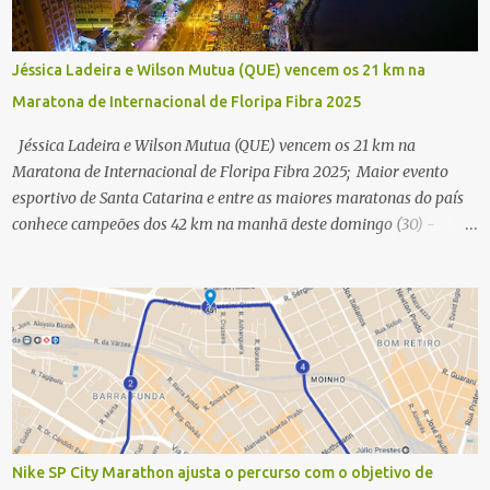
Jéssica Ladeira e Wilson Mutua (QUE) vencem os 21 km na
Maratona de Internacional de Floripa Fibra 2025
Jéssica Ladeira e Wilson Mutua (QUE) vencem os 21 km na
Maratona de Internacional de Floripa Fibra 2025; Maior evento
esportivo de Santa Catarina e entre as maiores maratonas do país
conhece campeões dos 42 km na manhã deste domingo (30) -
Fotos: G2 Filmes/Maratona de Floripa Florianópolis, 30 de agosto
de 2025 - Começaram as corridas da Maratona Internacional de
Floripa Fibra 2025. Na manhã deste sábado (30) foram conhecidos
os campeões dos 21 km do maior evento esportivo de Santa
Catarina. A mineira Jessica Ladeira e o queniano Wilson Mutua
foram os vencedores da meia maratona, ambos com a quebra de
recorde da prova. Neste domingo (31) será a vez da prova principal,
os 42,195 km da maratona, além da corrida de 5 KM. As largadas,
na Avenida Beira-Mar Norte, em Florianópolis, na altura do
Nike SP City Marathon ajusta o percurso com o objetivo de
Trapiche, começam às 5h10. Entre as maiores maratonas