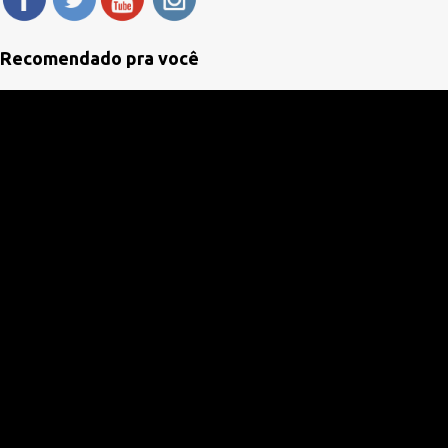
t
á
Recomendado pra você
r
i
o
s