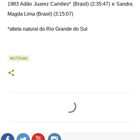
1983 Adão Juarez Camões* (Brasil) (2:35:47) e Sandra
Magda Lima (Brasil) (3:15:07)
*atleta natural do Rio Grande do Sul
NOTÍCIAS
C
o
m
e
n