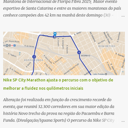
Maratona de Internacional de Floripa Fibra 2025; Maior evento
esportivo de Santa Catarina e entre as maiores maratonas do país
conhece campeões dos 42 km na manhã deste domingo (30) -
Fotos: G2 Filmes/Maratona de Floripa Florianópolis, 30 de agosto
de 2025 - Começaram as corridas da Maratona Internacional de
Floripa Fibra 2025. Na manhã deste sábado (30) foram conhecidos
os campeões dos 21 km do maior evento esportivo de Santa
Catarina. A mineira Jessica Ladeira e o queniano Wilson Mutua
foram os vencedores da meia maratona, ambos com a quebra de
recorde da prova. Neste domingo (31) será a vez da prova principal,
os 42,195 km da maratona, além da corrida de 5 KM. As largadas,
na Avenida Beira-Mar Norte, em Florianópolis, na altura do
Nike SP City Marathon ajusta o percurso com o objetivo de
Trapiche, começam às 5h10. Entre as maiores maratonas
melhorar a fluidez nos quilômetros iniciais
brasileiras deste ano, a Maratona Internacional de Floripa Fibra
2025 reúne um total de 19.230 atletas. Além da meia marat...
Alteração foi realizada em função do crescimento recorde do
evento, que reunirá 32.300 corredores em sua maior edição da
história Novo trecho da prova na região do Pacaembu e Barra
Funda. (Divulgação/Iguana Sports) O percurso da Nike SP City
Marathon passou por um ajuste nos primeiros quilômetros da