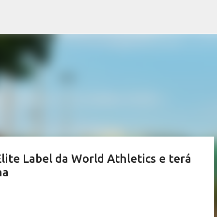
Pular para o conteúdo principal
ite Label da World Athletics e terá
na