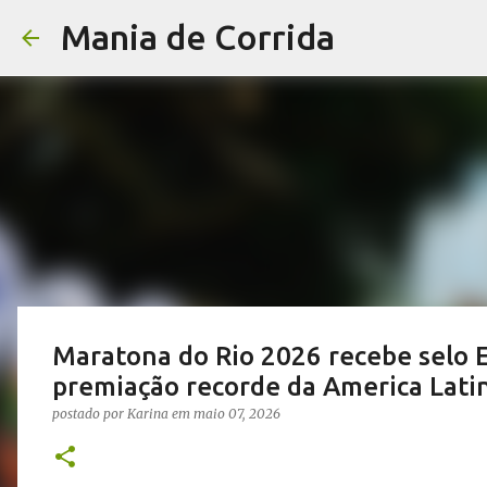
Mania de Corrida
Maratona do Rio 2026 recebe selo El
premiação recorde da America Lati
postado por
Karina
em
maio 07, 2026