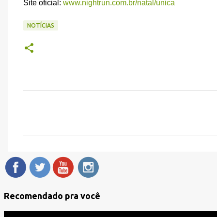
Site oficial:
www.nightrun.com.br/natal/unica
NOTÍCIAS
C
o
m
e
n
t
á
Recomendado pra você
r
i