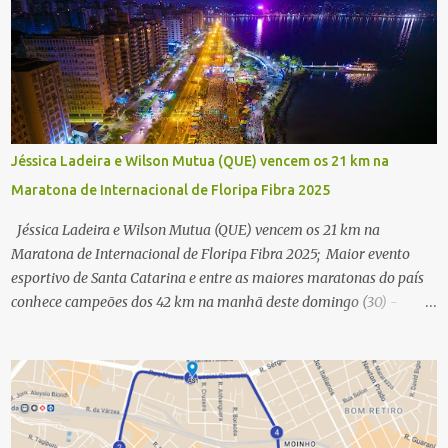
Jéssica Ladeira e Wilson Mutua (QUE) vencem os 21 km na
Maratona de Internacional de Floripa Fibra 2025
Jéssica Ladeira e Wilson Mutua (QUE) vencem os 21 km na
Maratona de Internacional de Floripa Fibra 2025; Maior evento
esportivo de Santa Catarina e entre as maiores maratonas do país
conhece campeões dos 42 km na manhã deste domingo (30) -
Fotos: G2 Filmes/Maratona de Floripa Florianópolis, 30 de agosto
de 2025 - Começaram as corridas da Maratona Internacional de
Floripa Fibra 2025. Na manhã deste sábado (30) foram conhecidos
os campeões dos 21 km do maior evento esportivo de Santa
Catarina. A mineira Jessica Ladeira e o queniano Wilson Mutua
foram os vencedores da meia maratona, ambos com a quebra de