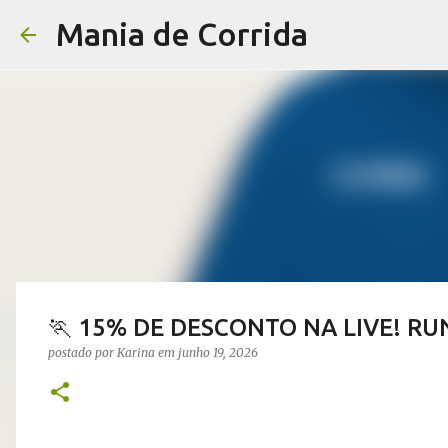
Mania de Corrida
🏃 15% DE DESCONTO NA LIVE! RUN
postado por
Karina
em
junho 19, 2026