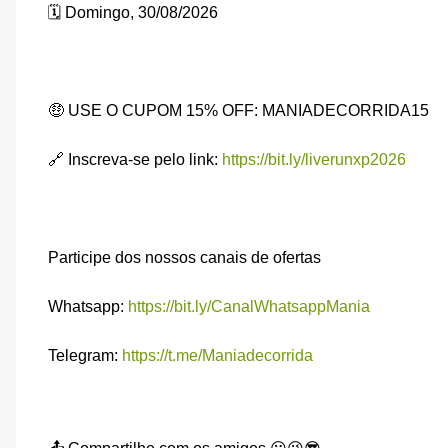
🗓️ Domingo, 30/08/2026
🤑 USE O CUPOM 15% OFF: MANIADECORRIDA15
🔗 Inscreva-se pelo link:
https://bit.ly/liverunxp2026
Participe dos nossos canais de ofertas
Whatsapp:
https://bit.ly/CanalWhatsappMania
Telegram:
https://t.me/Maniadecorrida