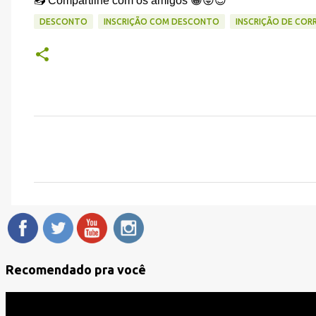
📤 Compartilhe com os amigos 😀😜😎
DESCONTO
INSCRIÇÃO COM DESCONTO
INSCRIÇÃO DE CORR
C
o
m
e
n
t
á
Recomendado pra você
r
i