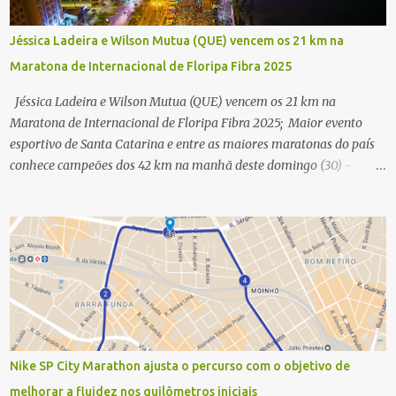
Jéssica Ladeira e Wilson Mutua (QUE) vencem os 21 km na
Maratona de Internacional de Floripa Fibra 2025
Jéssica Ladeira e Wilson Mutua (QUE) vencem os 21 km na
Maratona de Internacional de Floripa Fibra 2025; Maior evento
esportivo de Santa Catarina e entre as maiores maratonas do país
conhece campeões dos 42 km na manhã deste domingo (30) -
Fotos: G2 Filmes/Maratona de Floripa Florianópolis, 30 de agosto
de 2025 - Começaram as corridas da Maratona Internacional de
Floripa Fibra 2025. Na manhã deste sábado (30) foram conhecidos
os campeões dos 21 km do maior evento esportivo de Santa
Catarina. A mineira Jessica Ladeira e o queniano Wilson Mutua
foram os vencedores da meia maratona, ambos com a quebra de
recorde da prova. Neste domingo (31) será a vez da prova principal,
os 42,195 km da maratona, além da corrida de 5 KM. As largadas,
na Avenida Beira-Mar Norte, em Florianópolis, na altura do
Nike SP City Marathon ajusta o percurso com o objetivo de
Trapiche, começam às 5h10. Entre as maiores maratonas
melhorar a fluidez nos quilômetros iniciais