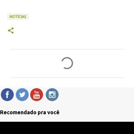
NOTÍCIAS
C
o
m
e
n
t
á
Recomendado pra você
r
i