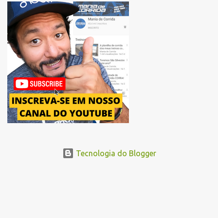
para uma melhor distribuição dos corredores no início da corrida. A
mudança substitui o trecho do Elevado Presidente João Goulart por
um novo trajeto na região do Pacaembu e Barra Funda. Após a
Avenida Pacaembu, os corredores seguirão pela Avenida Doutor
Abraão Ribeiro, passando ao lado do Memorial da América Latina,
acessando a Avenida Norma Pieruccini Giannotti, a Avenida Rudge e
...
Tecnologia do Blogger