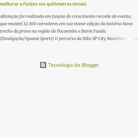
melhorar a fluidez nos quilômetros iniciais
Floripa Fibra 2025 reúne um total de 19.230 atletas. Além da meia
marat...
Alteração foi realizada em função do crescimento recorde do evento,
que reunirá 32.300 corredores em sua maior edição da história Novo
trecho da prova na região do Pacaembu e Barra Funda.
(Divulgação/Iguana Sports) O percurso da Nike SP City Marathon
passou por um ajuste nos primeiros quilômetros da prova, que será
disputada no dia 26 de julho, em São Paulo. A alteração foi necessária
em função do crescimento do evento, que em 2026 reunirá 32.300
Tecnologia do Blogger
corredores, o maior número de participantes de sua história. Com
ajuste, a organização busca melhorar a fluidez dos atletas logo após a
largada, contribuindo para uma melhor distribuição dos corredores no
início da corrida. A mudança substitui o trecho do Elevado Presidente
João Goulart por um novo trajeto na região do Pacaembu e Barra
Funda. Após a Avenida Pacaembu, os corredores seguirão pela Avenida
Doutor Abraão Ribeiro, passando ao lado do Memorial da América
Latina, acessando a Avenida Norma Pieruccini Giannotti, a Avenida
Rudge e ...