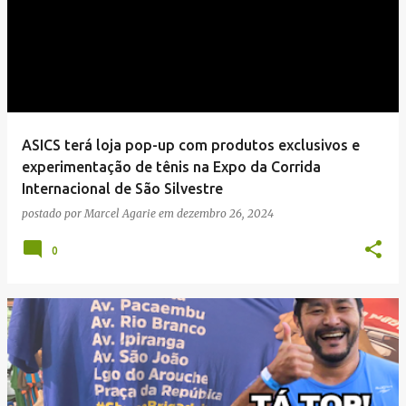
g
e
n
s
ASICS terá loja pop-up com produtos exclusivos e
experimentação de tênis na Expo da Corrida
Internacional de São Silvestre
postado por
Marcel Agarie
em
dezembro 26, 2024
0