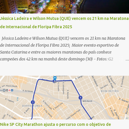
Jéssica Ladeira e Wilson Mutua (QUE) vencem os 21 km na Maratona
de Internacional de Floripa Fibra 2025
Jéssica Ladeira e Wilson Mutua (QUE) vencem os 21 km na Maratona
de Internacional de Floripa Fibra 2025; Maior evento esportivo de
Santa Catarina e entre as maiores maratonas do país conhece
campeões dos 42 km na manhã deste domingo (30) - Fotos: G2
Filmes/Maratona de Floripa Florianópolis, 30 de agosto de 2025 -
Começaram as corridas da Maratona Internacional de Floripa Fibra
2025. Na manhã deste sábado (30) foram conhecidos os campeões dos
21 km do maior evento esportivo de Santa Catarina. A mineira Jessica
Ladeira e o queniano Wilson Mutua foram os vencedores da meia
maratona, ambos com a quebra de recorde da prova. Neste domingo
(31) será a vez da prova principal, os 42,195 km da maratona, além da
corrida de 5 KM. As largadas, na Avenida Beira-Mar Norte, em
Florianópolis, na altura do Trapiche, começam às 5h10. Entre as
Nike SP City Marathon ajusta o percurso com o objetivo de
maiores maratonas brasileiras deste ano, a Maratona Internacional de