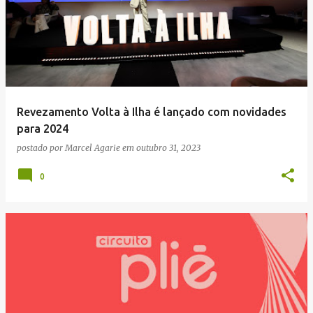
g
e
n
s
Revezamento Volta à Ilha é lançado com novidades
para 2024
postado por
Marcel Agarie
em
outubro 31, 2023
0