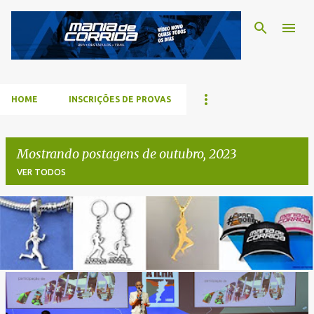
Pular para o conteúdo p
HOME
INSCRIÇÕES DE PROVAS
Mostrando postagens de outubro, 2023
VER TODOS
P
o
s
t
a