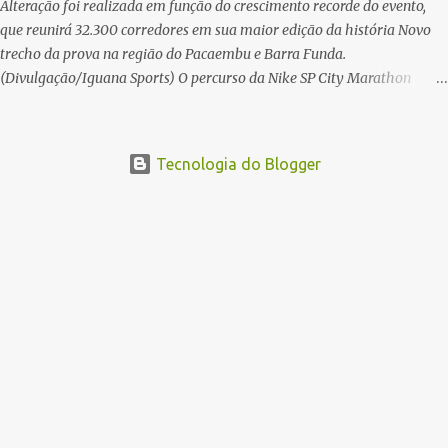
Alteração foi realizada em função do crescimento recorde do evento,
que reunirá 32.300 corredores em sua maior edição da história Novo
trecho da prova na região do Pacaembu e Barra Funda.
(Divulgação/Iguana Sports) O percurso da Nike SP City Marathon
passou por um ajuste nos primeiros quilômetros da prova, que será
disputada no dia 26 de julho, em São Paulo. A alteração foi necessária
em função do crescimento do evento, que em 2026 reunirá 32.300
Tecnologia do Blogger
corredores, o maior número de participantes de sua história. Com
ajuste, a organização busca melhorar a fluidez dos atletas logo após a
largada, contribuindo para uma melhor distribuição dos corredores no
início da corrida. A mudança substitui o trecho do Elevado Presidente
João Goulart por um novo trajeto na região do Pacaembu e Barra
Funda. Após a Avenida Pacaembu, os corredores seguirão pela Avenida
Doutor Abraão Ribeiro, passando ao lado do Memorial da América
Latina, acessando a Avenida Norma Pieruccini Giannotti, a Avenida
Rudge e ...