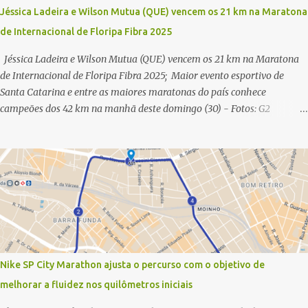
Jéssica Ladeira e Wilson Mutua (QUE) vencem os 21 km na Maratona
de Internacional de Floripa Fibra 2025
Jéssica Ladeira e Wilson Mutua (QUE) vencem os 21 km na Maratona
de Internacional de Floripa Fibra 2025; Maior evento esportivo de
Santa Catarina e entre as maiores maratonas do país conhece
campeões dos 42 km na manhã deste domingo (30) - Fotos: G2
Filmes/Maratona de Floripa Florianópolis, 30 de agosto de 2025 -
Começaram as corridas da Maratona Internacional de Floripa Fibra
2025. Na manhã deste sábado (30) foram conhecidos os campeões dos
21 km do maior evento esportivo de Santa Catarina. A mineira Jessica
Ladeira e o queniano Wilson Mutua foram os vencedores da meia
maratona, ambos com a quebra de recorde da prova. Neste domingo
(31) será a vez da prova principal, os 42,195 km da maratona, além da
corrida de 5 KM. As largadas, na Avenida Beira-Mar Norte, em
Florianópolis, na altura do Trapiche, começam às 5h10. Entre as
Nike SP City Marathon ajusta o percurso com o objetivo de
maiores maratonas brasileiras deste ano, a Maratona Internacional de
melhorar a fluidez nos quilômetros iniciais
Floripa Fibra 2025 reúne um total de 19.230 atletas. Além da meia
marat...