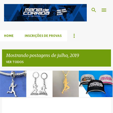
Pular para o conteúdo p
HOME
INSCRIÇÕES DE PROVAS
Mostrando postagens de julho, 2019
VER TODOS
P
o
s
t
a