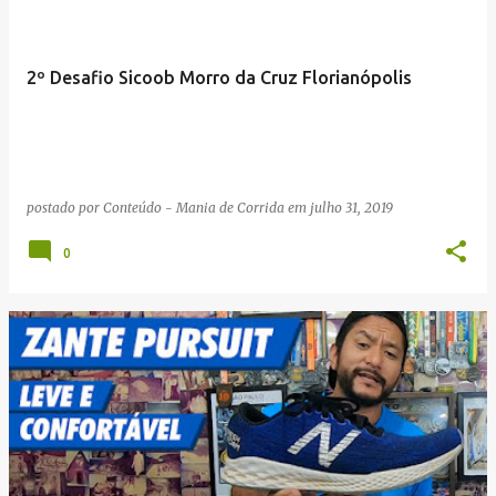
g
e
n
2º Desafio Sicoob Morro da Cruz Florianópolis
s
postado por
Conteúdo - Mania de Corrida
em
julho 31, 2019
0