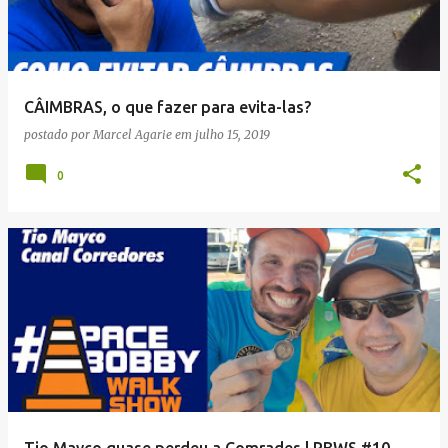
CÂIMBRAS, o que fazer para evita-las?
postado por
Marcel Agarie
em
julho 15, 2019
0