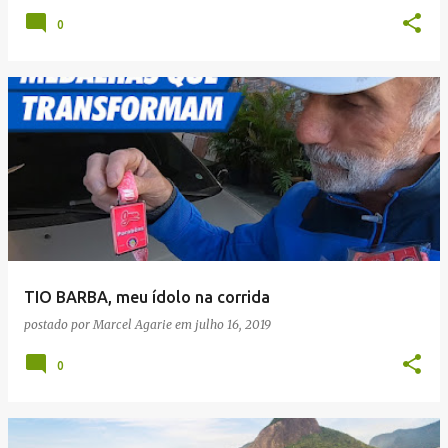
0
TIO BARBA, meu ídolo na corrida
postado por
Marcel Agarie
em
julho 16, 2019
0