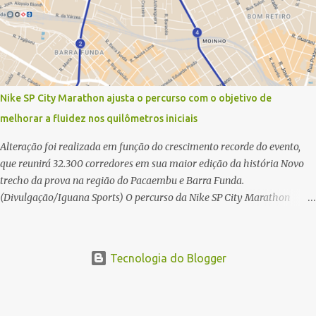
21 km do maior evento esportivo de Santa Catarina. A mineira Jessica
Ladeira e o queniano Wilson Mutua foram os vencedores da meia
maratona, ambos com a quebra de recorde da prova. Neste domingo
(31) será a vez da prova principal, os 42,195 km da maratona, além da
corrida de 5 KM. As largadas, na Avenida Beira-Mar Norte, em
Florianópolis, na altura do Trapiche, começam às 5h10. Entre as
Nike SP City Marathon ajusta o percurso com o objetivo de
maiores maratonas brasileiras deste ano, a Maratona Internacional de
melhorar a fluidez nos quilômetros iniciais
Floripa Fibra 2025 reúne um total de 19.230 atletas. Além da meia
marat...
Alteração foi realizada em função do crescimento recorde do evento,
que reunirá 32.300 corredores em sua maior edição da história Novo
trecho da prova na região do Pacaembu e Barra Funda.
(Divulgação/Iguana Sports) O percurso da Nike SP City Marathon
passou por um ajuste nos primeiros quilômetros da prova, que será
disputada no dia 26 de julho, em São Paulo. A alteração foi necessária
em função do crescimento do evento, que em 2026 reunirá 32.300
Tecnologia do Blogger
corredores, o maior número de participantes de sua história. Com
ajuste, a organização busca melhorar a fluidez dos atletas logo após a
largada, contribuindo para uma melhor distribuição dos corredores no