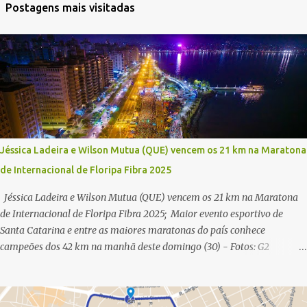
Postagens mais visitadas
Jéssica Ladeira e Wilson Mutua (QUE) vencem os 21 km na Maratona
de Internacional de Floripa Fibra 2025
Jéssica Ladeira e Wilson Mutua (QUE) vencem os 21 km na Maratona
de Internacional de Floripa Fibra 2025; Maior evento esportivo de
Santa Catarina e entre as maiores maratonas do país conhece
campeões dos 42 km na manhã deste domingo (30) - Fotos: G2
Filmes/Maratona de Floripa Florianópolis, 30 de agosto de 2025 -
Começaram as corridas da Maratona Internacional de Floripa Fibra
2025. Na manhã deste sábado (30) foram conhecidos os campeões dos