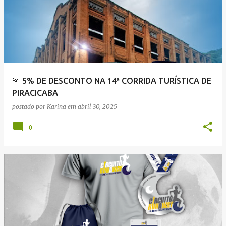
g
e
n
s
🏃 5% DE DESCONTO NA 14ª CORRIDA TURÍSTICA DE
PIRACICABA
postado por
Karina
em
abril 30, 2025
0