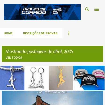
Pular para o conteúdo p
HOME
INSCRIÇÕES DE PROVAS
Mostrando postagens de abril, 2025
VER TODOS
P
o
s
t
a