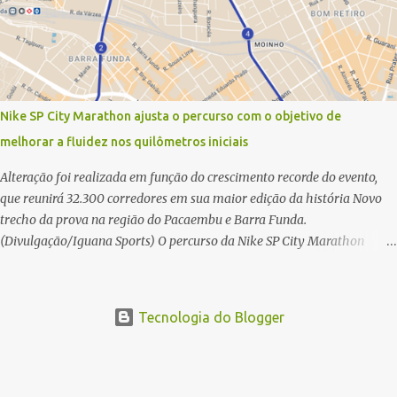
21 km do maior evento esportivo de Santa Catarina. A mineira Jessica
Ladeira e o queniano Wilson Mutua foram os vencedores da meia
maratona, ambos com a quebra de recorde da prova. Neste domingo
(31) será a vez da prova principal, os 42,195 km da maratona, além da
corrida de 5 KM. As largadas, na Avenida Beira-Mar Norte, em
Florianópolis, na altura do Trapiche, começam às 5h10. Entre as
Nike SP City Marathon ajusta o percurso com o objetivo de
maiores maratonas brasileiras deste ano, a Maratona Internacional de
melhorar a fluidez nos quilômetros iniciais
Floripa Fibra 2025 reúne um total de 19.230 atletas. Além da meia
marat...
Alteração foi realizada em função do crescimento recorde do evento,
que reunirá 32.300 corredores em sua maior edição da história Novo
trecho da prova na região do Pacaembu e Barra Funda.
(Divulgação/Iguana Sports) O percurso da Nike SP City Marathon
passou por um ajuste nos primeiros quilômetros da prova, que será
disputada no dia 26 de julho, em São Paulo. A alteração foi necessária
em função do crescimento do evento, que em 2026 reunirá 32.300
Tecnologia do Blogger
corredores, o maior número de participantes de sua história. Com
ajuste, a organização busca melhorar a fluidez dos atletas logo após a
largada, contribuindo para uma melhor distribuição dos corredores no
início da corrida. A mudança substitui o trecho do Elevado Presidente