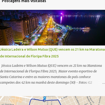
Postagens mais visitadas
Jéssica Ladeira e Wilson Mutua (QUE) vencem os 21 km na Maratona
de Internacional de Floripa Fibra 2025
Jéssica Ladeira e Wilson Mutua (QUE) vencem os 21 km na Maratona
de Internacional de Floripa Fibra 2025; Maior evento esportivo de
Santa Catarina e entre as maiores maratonas do país conhece
campeões dos 42 km na manhã deste domingo (30) - Fotos: G2
Filmes/Maratona de Floripa Florianópolis, 30 de agosto de 2025 -
Começaram as corridas da Maratona Internacional de Floripa Fibra
2025. Na manhã deste sábado (30) foram conhecidos os campeões dos