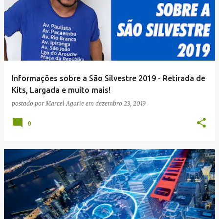
g
e
n
s
Informações sobre a São Silvestre 2019 - Retirada de
Kits, Largada e muito mais!
postado por
Marcel Agarie
em
dezembro 23, 2019
0