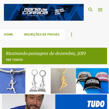
Pular para o conteúdo p
HOME
INSCRIÇÕES DE PROVAS
Mostrando postagens de dezembro, 2019
VER TODOS
P
o
s
t
a