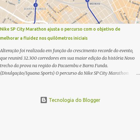
maratona, ambos com a quebra de recorde da prova. Neste domingo
(31) será a vez da prova principal, os 42,195 km da maratona, além da
corrida de 5 KM. As largadas, na Avenida Beira-Mar Norte, em
Florianópolis, na altura do Trapiche, começam às 5h10. Entre as
Nike SP City Marathon ajusta o percurso com o objetivo de
maiores maratonas brasileiras deste ano, a Maratona Internacional de
melhorar a fluidez nos quilômetros iniciais
Floripa Fibra 2025 reúne um total de 19.230 atletas. Além da meia
marat...
Alteração foi realizada em função do crescimento recorde do evento,
que reunirá 32.300 corredores em sua maior edição da história Novo
trecho da prova na região do Pacaembu e Barra Funda.
(Divulgação/Iguana Sports) O percurso da Nike SP City Marathon
passou por um ajuste nos primeiros quilômetros da prova, que será
disputada no dia 26 de julho, em São Paulo. A alteração foi necessária
em função do crescimento do evento, que em 2026 reunirá 32.300
Tecnologia do Blogger
corredores, o maior número de participantes de sua história. Com
ajuste, a organização busca melhorar a fluidez dos atletas logo após a
largada, contribuindo para uma melhor distribuição dos corredores no
início da corrida. A mudança substitui o trecho do Elevado Presidente
João Goulart por um novo trajeto na região do Pacaembu e Barra