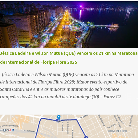
Jéssica Ladeira e Wilson Mutua (QUE) vencem os 21 km na Maratona
de Internacional de Floripa Fibra 2025
Jéssica Ladeira e Wilson Mutua (QUE) vencem os 21 km na Maratona
de Internacional de Floripa Fibra 2025; Maior evento esportivo de
Santa Catarina e entre as maiores maratonas do país conhece
campeões dos 42 km na manhã deste domingo (30) - Fotos: G2
Filmes/Maratona de Floripa Florianópolis, 30 de agosto de 2025 -
Começaram as corridas da Maratona Internacional de Floripa Fibra
2025. Na manhã deste sábado (30) foram conhecidos os campeões dos
21 km do maior evento esportivo de Santa Catarina. A mineira Jessica
Ladeira e o queniano Wilson Mutua foram os vencedores da meia