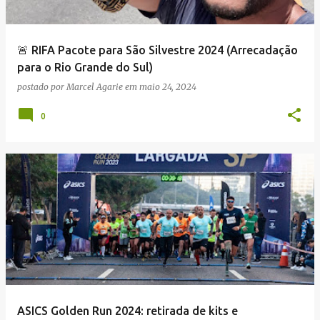
g
e
n
🚨 RIFA Pacote para São Silvestre 2024 (Arrecadação
s
para o Rio Grande do Sul)
postado por
Marcel Agarie
em
maio 24, 2024
0
ASICS Golden Run 2024: retirada de kits e