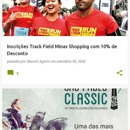
g
e
n
s
Inscrições Track Field Minas Shopping com 10% de
Desconto
postado por
Marcel Agarie
em
setembro 30, 2016
0