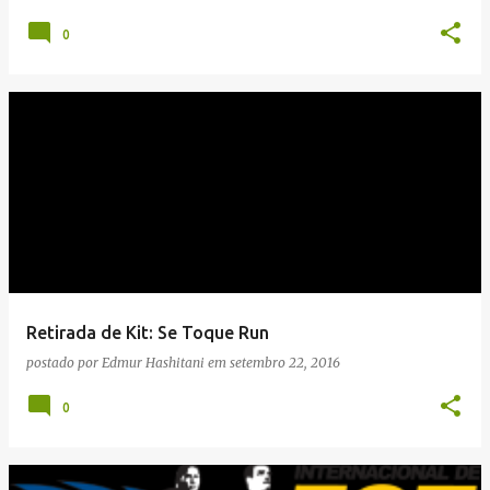
0
Retirada de Kit: Se Toque Run
postado por
Edmur Hashitani
em
setembro 22, 2016
0