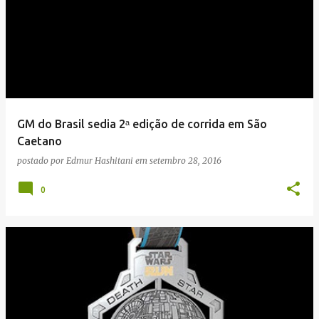
GM do Brasil sedia 2ᵃ edição de corrida em São
Caetano
postado por
Edmur Hashitani
em
setembro 28, 2016
0