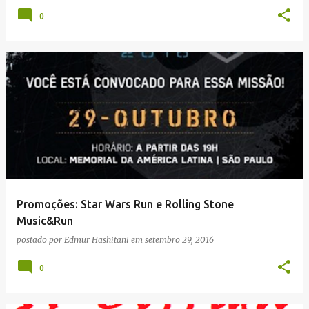
0
Promoções: Star Wars Run e Rolling Stone
Music&Run
postado por
Edmur Hashitani
em
setembro 29, 2016
0