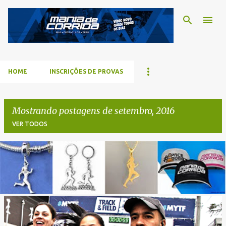
Pular para o conteúdo p
HOME
INSCRIÇÕES DE PROVAS
Mostrando postagens de setembro, 2016
VER TODOS
P
o
s
t
a