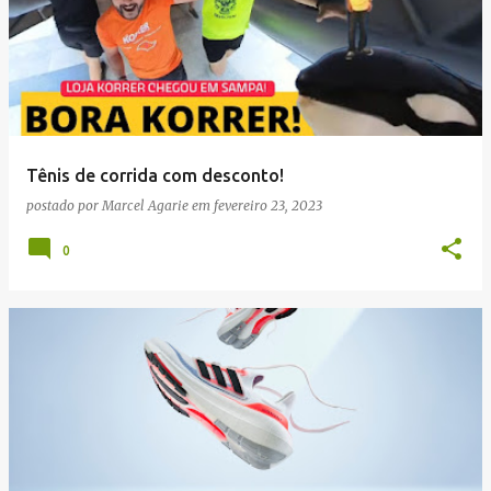
g
e
n
s
Tênis de corrida com desconto!
postado por
Marcel Agarie
em
fevereiro 23, 2023
0