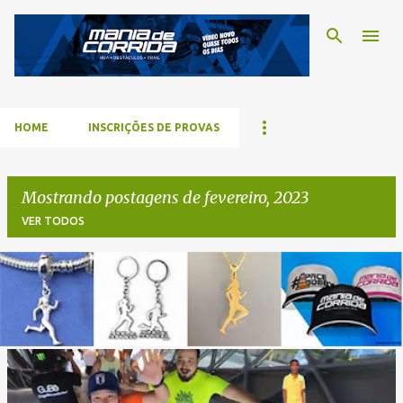
Pular para o conteúdo p
HOME
INSCRIÇÕES DE PROVAS
Mostrando postagens de fevereiro, 2023
VER TODOS
P
o
s
t
a