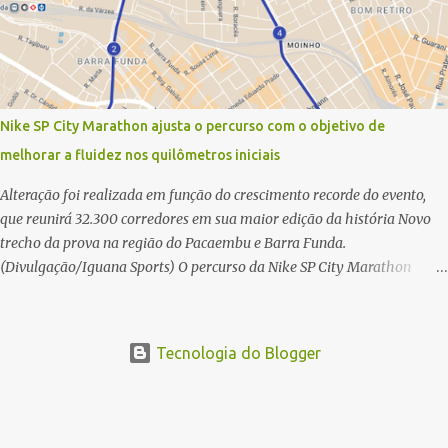
Ladeira e o queniano Wilson Mutua foram os vencedores da meia
maratona, ambos com a quebra de recorde da prova. Neste domingo
(31) será a vez da prova principal, os 42,195 km da maratona, além da
corrida de 5 KM. As largadas, na Avenida Beira-Mar Norte, em
Florianópolis, na altura do Trapiche, começam às 5h10. Entre as
Nike SP City Marathon ajusta o percurso com o objetivo de
maiores maratonas brasileiras deste ano, a Maratona Internacional de
melhorar a fluidez nos quilômetros iniciais
Floripa Fibra 2025 reúne um total de 19.230 atletas. Além da meia
marat...
Alteração foi realizada em função do crescimento recorde do evento,
que reunirá 32.300 corredores em sua maior edição da história Novo
trecho da prova na região do Pacaembu e Barra Funda.
(Divulgação/Iguana Sports) O percurso da Nike SP City Marathon
passou por um ajuste nos primeiros quilômetros da prova, que será
disputada no dia 26 de julho, em São Paulo. A alteração foi necessária
em função do crescimento do evento, que em 2026 reunirá 32.300
Tecnologia do Blogger
corredores, o maior número de participantes de sua história. Com
ajuste, a organização busca melhorar a fluidez dos atletas logo após a
largada, contribuindo para uma melhor distribuição dos corredores no
início da corrida. A mudança substitui o trecho do Elevado Presidente