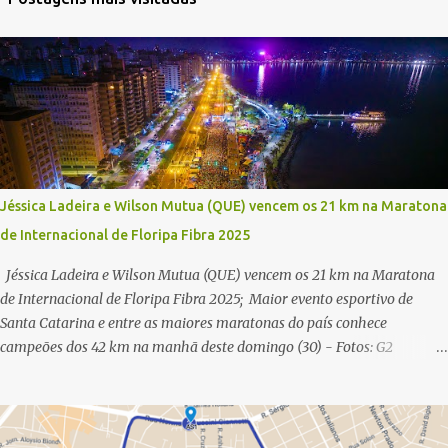
Jéssica Ladeira e Wilson Mutua (QUE) vencem os 21 km na Maratona
de Internacional de Floripa Fibra 2025
Jéssica Ladeira e Wilson Mutua (QUE) vencem os 21 km na Maratona
de Internacional de Floripa Fibra 2025; Maior evento esportivo de
Santa Catarina e entre as maiores maratonas do país conhece
campeões dos 42 km na manhã deste domingo (30) - Fotos: G2
Filmes/Maratona de Floripa Florianópolis, 30 de agosto de 2025 -
Começaram as corridas da Maratona Internacional de Floripa Fibra
2025. Na manhã deste sábado (30) foram conhecidos os campeões dos
21 km do maior evento esportivo de Santa Catarina. A mineira Jessica