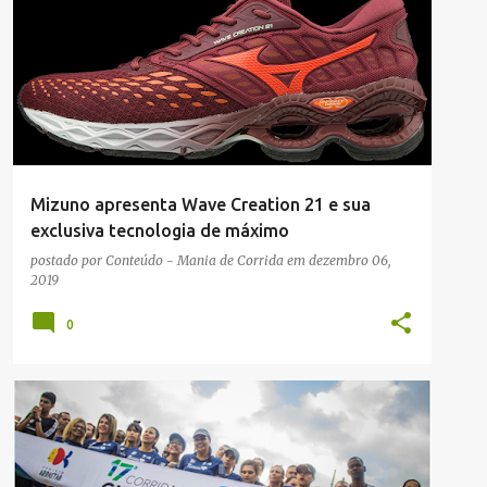
NOTÍCIAS
Mizuno apresenta Wave Creation 21 e sua
exclusiva tecnologia de máximo
amortecimento
postado por
Conteúdo - Mania de Corrida
em
dezembro 06,
2019
0
NOTÍCIAS
RUA