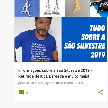
o
s
t
a
CRÔNICAS
NOTÍCIAS
RUA
g
e
n
s
Informações sobre a São Silvestre 2019 -
Retirada de Kits, Largada e muito mais!
postado por
Marcel Agarie
em
dezembro 23, 2019
0