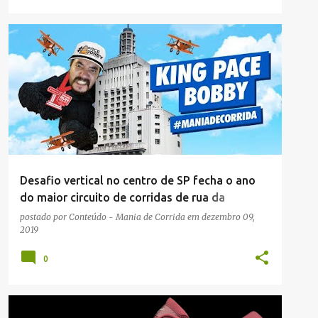
NOTÍCIAS
Desafio vertical no centro de SP fecha o ano
do maior circuito de corridas de rua da
América Latina, o Santander Track&Field Run
postado por
Conteúdo - Mania de Corrida
em
dezembro 09,
2019
Series
0