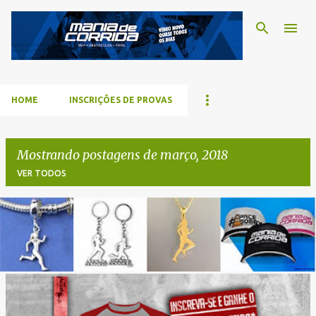
Pular para o conteúdo p
HOME
INSCRIÇÕES DE PROVAS
Mostrando postagens de março, 2018
VER TODOS
P
o
s
t
a