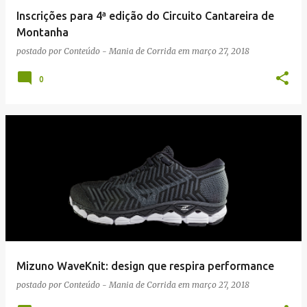
Inscrições para 4ª edição do Circuito Cantareira de
Montanha
postado por
Conteúdo - Mania de Corrida
em
março 27, 2018
0
Mizuno WaveKnit: design que respira performance
postado por
Conteúdo - Mania de Corrida
em
março 27, 2018