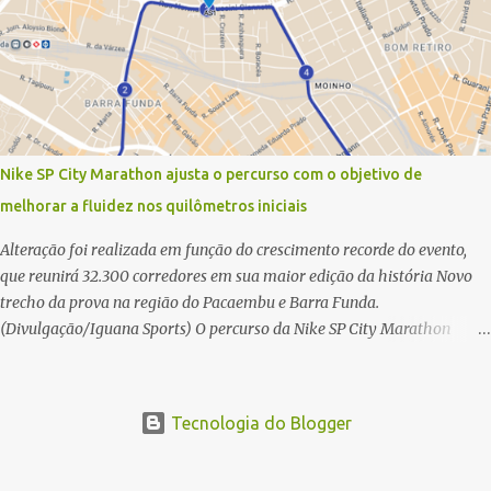
2025. Na manhã deste sábado (30) foram conhecidos os campeões dos
21 km do maior evento esportivo de Santa Catarina. A mineira Jessica
Ladeira e o queniano Wilson Mutua foram os vencedores da meia
maratona, ambos com a quebra de recorde da prova. Neste domingo
(31) será a vez da prova principal, os 42,195 km da maratona, além da
corrida de 5 KM. As largadas, na Avenida Beira-Mar Norte, em
Florianópolis, na altura do Trapiche, começam às 5h10. Entre as
Nike SP City Marathon ajusta o percurso com o objetivo de
maiores maratonas brasileiras deste ano, a Maratona Internacional de
melhorar a fluidez nos quilômetros iniciais
Floripa Fibra 2025 reúne um total de 19.230 atletas. Além da meia
marat...
Alteração foi realizada em função do crescimento recorde do evento,
que reunirá 32.300 corredores em sua maior edição da história Novo
trecho da prova na região do Pacaembu e Barra Funda.
(Divulgação/Iguana Sports) O percurso da Nike SP City Marathon
passou por um ajuste nos primeiros quilômetros da prova, que será
disputada no dia 26 de julho, em São Paulo. A alteração foi necessária
em função do crescimento do evento, que em 2026 reunirá 32.300
Tecnologia do Blogger
corredores, o maior número de participantes de sua história. Com
ajuste, a organização busca melhorar a fluidez dos atletas logo após a
largada, contribuindo para uma melhor distribuição dos corredores no